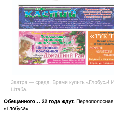
Завтра — среда. Время купить «Глобус»! 
Штаба.
Обещанного… 22 года ждут.
Первополосная 
«Глобуса».