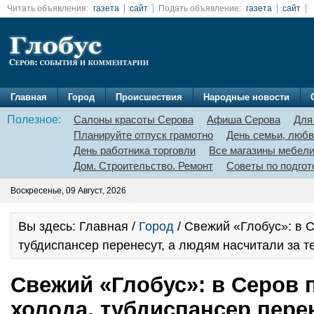
Читать объявления:
газета
сайт
Подать объявление:
газета
сайт
Главная
Город
Происшествия
Народные новости
Полезное:
Салоны красоты Серова
Афиша Серова
Для
Планируйте отпуск грамотно
День семьи, любв
День работника торговли
Все магазины мебел
Дом. Строительство. Ремонт
Советы по подгот
Воскресенье, 09 Август, 2026
Вы здесь: Главная /
Город
/ Свежий «Глобус»: в 
тубдиспансер перенесут, а людям насчитали за 
Свежий «Глобус»: в Серов
холода, тубдиспансер пере