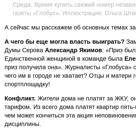
Среда. Время купить свежий номер незав
газеты «Глобус». Иллюстрация: Ольга Шта
А сейчас мы расскажем об основных темах з
А чего бы еще могла власть выиграть?
Зам
Думы Серова
Александр Якимов
: «Приз был
Единственной женщиной в команде была
Еле
приз получила она». Журналисты «Глобуса» с
чего им в городе не хватает? Отцы и матери 
спортплощадку!
Конфликт.
Жители дома не платят за ЖКУ, о
тарифом. Из всего дома платят квартир пять
чем может кончиться эта акция неповиновени
дисциплины.