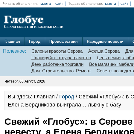
Читать объявления:
газета
сайт
Подать объявление:
газета
сайт
Главная
Город
Происшествия
Народные новости
Полезное:
Салоны красоты Серова
Афиша Серова
Для
Планируйте отпуск грамотно
День семьи, любв
День работника торговли
Все магазины мебел
Дом. Строительство. Ремонт
Советы по подгот
Четверг, 06 Август, 2026
Вы здесь: Главная /
Город
/ Свежий «Глобус»: в С
Елена Бердникова выиграла… лыжную базу
Свежий «Глобус»: в Серове
невесту, а Елена Бердник