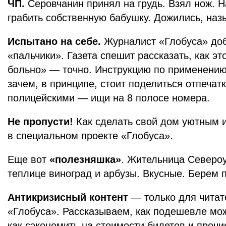
ЧП.
Серовчанин принял на грудь. Взял нож. 
грабить собственную бабушку. Дожились, наз
Испытано на себе.
Журналист «Глобуса» доб
«пальчики». Газета спешит рассказать, как эт
больно» — точно. Инструкцию по применению 
зачем, в принципе, стоит поделиться отпечат
полицейскими — ищи на 8 полосе номера.
Не пропусти!
Как сделать свой дом уютным 
в специальном проекте «Глобуса».
Еще вот
«полезняшка»
. Жительница Северо
теплице виноград и арбузы. Вкусные. Берем 
Антикризисный контент
— только для читат
«Глобуса». Рассказываем, как подешевле мож
как сэкономить на стоимости билетов и прочи