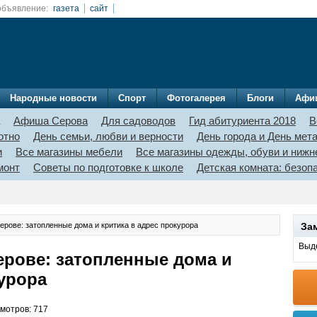
объявление:
газета
сайт
Народные новости
Спорт
Фотогалерея
Блоги
Афи
Афиша Серова
Для садоводов
Гид абитуриента 2018
В
отно
День семьи, любви и верности
День города и День мет
и
Все магазины мебели
Все магазины одежды, обуви и нижн
монт
Советы по подготовке к школе
Детская комната: безо
ерове: затопленные дома и критика в адрес прокурора
За
Выде
ерове: затопленные дома и
курора
смотров: 717