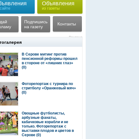
бъявления
Объявления
 сайте
из газеты
дай
Подпишись
Контакты
кламу
на газету
Реклама
тогалерея
В Серове митинг против
пенсионной реформы прошел
в стороне от «лишних глаз»
(0)
Фоторепортаж с турнира по
стритболу «Оранжевый мяч»
(0)
Овощные футболисты,
арбузные фанаты,
кабачковые корабли и не
только. Фоторепортаж с
выставки плодов и цветов в
Серове
(0)