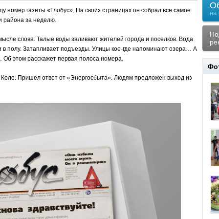
О
оду номер газеты «Глобус». На своих страницах он собрал все самое
на
и района за неделю.
По
мысле слова. Талые воды заливают жителей города и поселков. Вода
ре
и в полу. Затапливает подъезды. Улицы кое-где напоминают озера… А
… Об этом расскажет первая полоса номера.
Фо
 Коле. Пришел ответ от «Энергосбыта». Людям предложен выход из