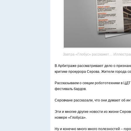
Завтра «Глобус» расскажет… Иллюстрац
В Арбитраже рассматривают дело о признани
критике прокурора Серова. Жители города с
Рассказываем о секции робототехники в ЦДТ 
фестиваль бардов.
Серовчане рассказали, что они думают об ин
Эти и многие другие новости из жизни Серовс
номере «Глобуса».
Ну и конечно много много полезностей – гор