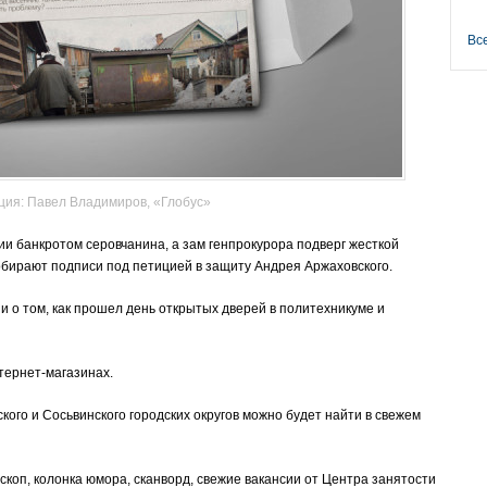
Вс
ия: Павел Владимиров, «Глобус»
и банкротом серовчанина, а зам генпрокурора подверг жесткой
обирают подписи под петицией в защиту Андрея Аржаховского.
и о том, как прошел день открытых дверей в политехникуме и
тернет-магазинах.
кого и Сосьвинского городских округов можно будет найти в свежем
оскоп, колонка юмора, сканворд, свежие вакансии от Центра занятости