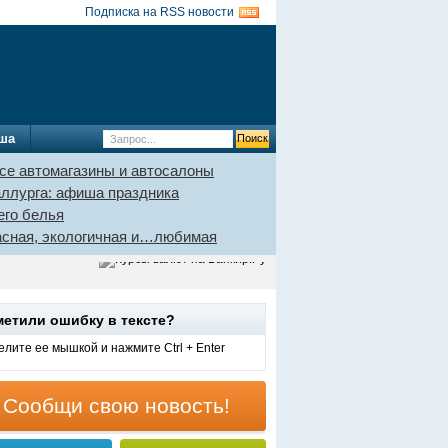
Подписка на RSS новости
ша
се автомагазины и автосалоны
аллурга: афиша праздника
его белья
пасная, экологичная и…любимая
метили ошибку в тексте?
лите ее мышкой и нажмите Ctrl + Enter
Сообщи свою новость!