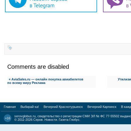
Comments are disabled
« AviaSales.ru — онлайн покупка авиабилетов
Утилизи
по всему миру
Реклама
Главная
Выбирай-ка!
Вечерний Краснотурьинск
Вечерний Карпинск
В каж
serovglobus.ru, свидетельство о регистрации СМИ ЭЛ № ФС 77-55502 выдано 
+16
© 2011-2026
Серов. Новости. Газета Глобус
.