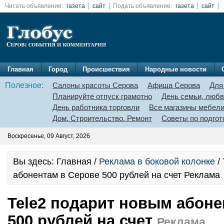
Читать объявления:
газета
сайт
Подать объявление:
газета
сайт
Главная
Город
Происшествия
Народные новости
Полезное:
Салоны красоты Серова
Афиша Серова
Для
Планируйте отпуск грамотно
День семьи, любв
День работника торговли
Все магазины мебел
Дом. Строительство. Ремонт
Советы по подгот
Воскресенье, 09 Август, 2026
Вы здесь: Главная /
Реклама в боковой колонке
/
абонентам в Серове 500 рублей на счет
Реклама
Tele2 подарит новым абоне
500 рублей на счет
Реклама