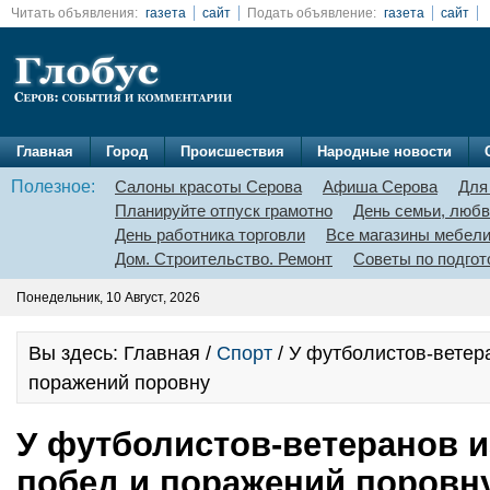
Читать объявления:
газета
сайт
Подать объявление:
газета
сайт
Главная
Город
Происшествия
Народные новости
Полезное:
Салоны красоты Серова
Афиша Серова
Для
Планируйте отпуск грамотно
День семьи, любв
День работника торговли
Все магазины мебел
Дом. Строительство. Ремонт
Советы по подгот
Понедельник, 10 Август, 2026
Вы здесь: Главная /
Спорт
/ У футболистов-ветер
поражений поровну
У футболистов-ветеранов и
побед и поражений поровн