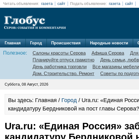
Читать объявления:
газета
сайт
Подать объявление:
газета
сайт
Главная
Город
Происшествия
Народные новости
Полезное:
Салоны красоты Серова
Афиша Серова
Для
Планируйте отпуск грамотно
День семьи, любв
День работника торговли
Все магазины мебел
Дом. Строительство. Ремонт
Советы по подгот
Суббота, 08 Август, 2026
Вы здесь: Главная /
Город
/ Ura.ru: «Единая Росс
кандидатуру Бердниковой на пост главы Серова
Ura.ru: «Единая Россия» за
кандидатуру Бердниковой н