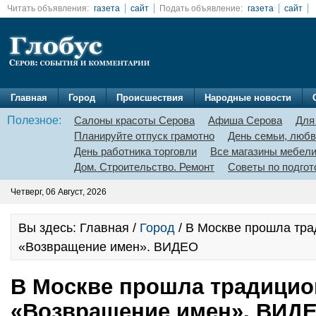
Читать объявления:
газета
сайт
Подать объявление:
газета
сайт
Главная
Город
Происшествия
Народные новости
Полезное:
Салоны красоты Серова
Афиша Серова
Для
Планируйте отпуск грамотно
День семьи, любв
День работника торговли
Все магазины мебел
Дом. Строительство. Ремонт
Советы по подгот
Четверг, 06 Август, 2026
Вы здесь: Главная /
Город
/ В Москве прошла тра
«Возвращение имен». ВИДЕО
В Москве прошла традицио
«Возвращение имен». ВИД