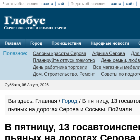
Читать объявления:
газета
сайт
Подать объявление:
газета
сайт
Главная
Город
Происшествия
Народные новости
Полезное:
Салоны красоты Серова
Афиша Серова
Для
Планируйте отпуск грамотно
День семьи, любв
День работника торговли
Все магазины мебел
Дом. Строительство. Ремонт
Советы по подгот
Суббота, 08 Август, 2026
Вы здесь: Главная /
Город
/ В пятницу, 13 госавт
пьяных на дорогах Серова и Сосьвы. Поймали
В пятницу, 13 госавтоинсп
пьяных на дорогах Серова 