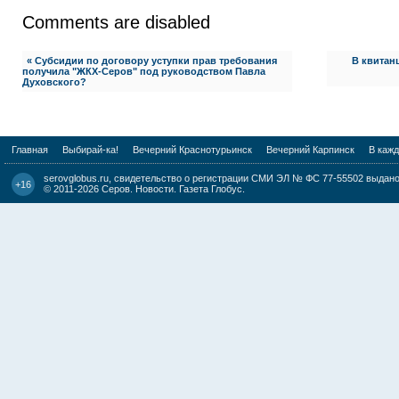
Comments are disabled
« Субсидии по договору уступки прав требования
В квитанц
получила "ЖКХ-Серов" под руководством Павла
Духовского?
Главная
Выбирай-ка!
Вечерний Краснотурьинск
Вечерний Карпинск
В каж
serovglobus.ru, свидетельство о регистрации СМИ ЭЛ № ФС 77-55502 выдано 
+16
© 2011-2026
Серов. Новости. Газета Глобус
.