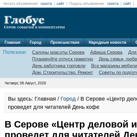
Читать объявления:
газета
сайт
Подать объявление:
газета
сайт
Главная
Город
Происшествия
Народные новости
Полезное:
Салоны красоты Серова
Афиша Серова
Для
Планируйте отпуск грамотно
День семьи, любв
День работника торговли
Все магазины мебел
Дом. Строительство. Ремонт
Советы по подгот
Четверг, 06 Август, 2026
Вы здесь: Главная /
Город
/ В Серове «Центр де
проведет для читателей День кофе
В Серове «Центр деловой 
проведет для читателей Де