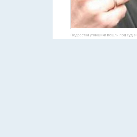
Подростки угонщики пошли под суд в С
— Автомобиль они угнали без цели хищен
молодые люди, попеременно садясь за р
двигавшийся автомобиль, который вилял
межмуниципального отдела МВД России 
находится в состоянии алкогольного оп
скрыться от сотрудников полиции, на п
громкоговоритель — не реагировал, — г
руководителя Серовского межрайонного
по Свердловской области. — Вину в сов
Поскольку фигурантами уголовного дела ока
следователи Следственного комитета.
Дело ушло на рассмотрение по существу в С