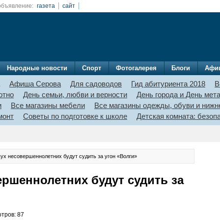
объявление:
газета
сайт
Народные новости
Спорт
Фотогалерея
Блоги
Афи
Афиша Серова
Для садоводов
Гид абитуриента 2018
В
отно
День семьи, любви и верности
День города и День мет
и
Все магазины мебели
Все магазины одежды, обуви и нижн
монт
Советы по подготовке к школе
Детская комната: безо
вух несовершеннолетних будут судить за угон «Волги»
ершеннолетних будут судить за
отров: 87