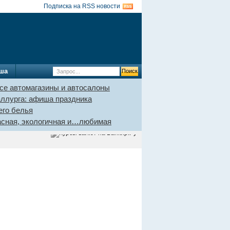
Подписка на RSS новости
ша
се автомагазины и автосалоны
аллурга: афиша праздника
его белья
пасная, экологичная и…любимая