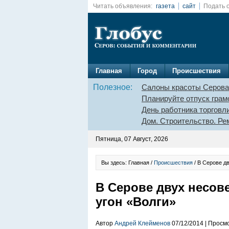
Читать объявления:
газета
сайт
Подать 
Главная
Город
Происшествия
Полезное:
Салоны красоты Серова
Планируйте отпуск грам
День работника торговл
Дом. Строительство. Ре
Пятница, 07 Август, 2026
Вы здесь: Главная /
Происшествия
/ В Серове д
В Серове двух несов
угон «Волги»
Автор
Андрей Клейменов
07/12/2014 | Просм