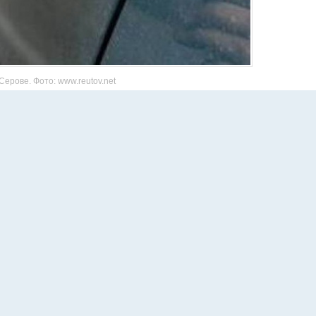
ерове. Фото: www.reutov.net
ия, то есть, говоря попросту, чтобы покататься. По улицам Серова
уль, раскатывали некоторое время. Катались, пока подозрительно
 по проезжей части, не попался на глаза сотрудникам
«Серовский». Полицейские заподозрили, что водитель ГАЗа
ьянения. И принялись преследователь машину. Водитель попытался
ризывы остановиться — полицейские задействовали
оворит
Александр Базуев
, исполняющий обязанности
 отдела Следственного управления Следственного комитета России
ершении угона подростки признали.
зались несовершеннолетние, то расследованием его занимались
еровский районный суд.