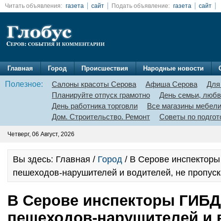
Читать объявления:
газета
сайт
Подать объявление:
газета
сайт
Главная
Город
Происшествия
Народные новости
Полезное:
Салоны красоты Серова
Афиша Серова
Для
Планируйте отпуск грамотно
День семьи, любв
День работника торговли
Все магазины мебел
Дом. Строительство. Ремонт
Советы по подгот
Четверг, 06 Август, 2026
Вы здесь: Главная /
Город
/ В Серове инспектор
пешеходов-нарушителей и водителей, не пропус
В Серове инспекторы ГИБД
пешеходов-нарушителей и 