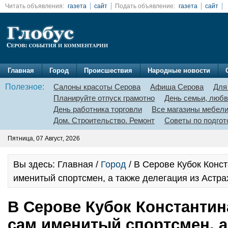
Читать объявления:
газета
сайт
Подать объявление:
газета
сайт
Главная
Город
Происшествия
Народные новости
Полезное:
Салоны красоты Серова
Афиша Серова
Для
Планируйте отпуск грамотно
День семьи, любв
День работника торговли
Все магазины мебел
Дом. Строительство. Ремонт
Советы по подгот
Пятница, 07 Август, 2026
Вы здесь: Главная /
Город
/ В Серове Кубок Конс
именитый спортсмен, а также делегация из Астра
В Серове Кубок Константин
сам именитый спортсмен, а