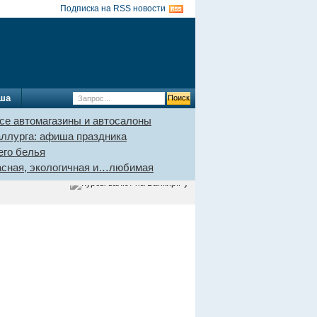
Подписка на RSS новости
ша
се автомагазины и автосалоны
аллурга: афиша праздника
его белья
пасная, экологичная и…любимая