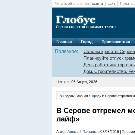
Читать объявления:
газета
сайт
Подать 
Главная
Город
Происшествия
Полезное:
Салоны красоты Серова
Планируйте отпуск грам
День работника торговл
Дом. Строительство. Ре
Четверг, 06 Август, 2026
Вы здесь: Главная /
Город
/ В Серове отгремел 
В Серове отгремел 
лайф»
Автор
Алексей Пасынков
08/08/2016 | Просмо