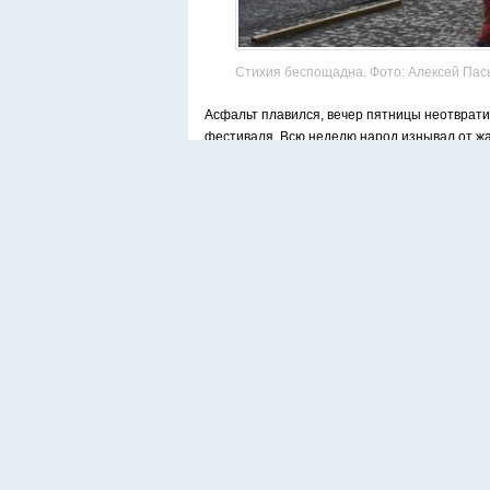
Стихия беспощадна. Фото: Алексей Пас
Асфальт плавился, вечер пятницы неотврати
фестиваля. Всю неделю народ изнывал от жар
Как назло как раз перед открытием самого м
тучи, ветер поднял в воздух огромное колич
Уже издалека можно было оценить масштаб 
было много. Вереница припаркованных авто
Грянул ливень.
Организаторы и неравнодушные граждане со
оборудование. На небольшой сцене, где по 
фронтальные громкоговорители и многие выс
Но как бы то ни было — меры приняли. А зри
предложенный музыкантом Mista Tony в комп
как Zoolock.