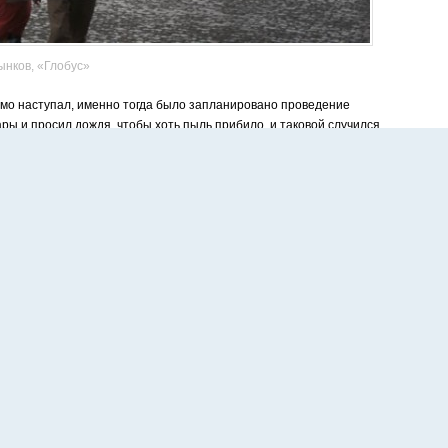
ынков, «Глобус»
мо наступал, именно тогда было запланировано проведение
ы и просил дождя, чтобы хоть пыль прибило, и таковой случился.
ассового молодежного праздника. К 17.00 небо затянули угрюмые
ество пыли и наполнил ею окружающее пространство.
происходящего — народу на площадке у торгового центра «Небо»
мобилей протянулась от «кольца» прямо до кадетской школы.
вместными усилиями бросились спасать заливаемую технику и
сценарию должны были выступить приглашенные гости, залило
казывали опасения, что они не смогут работать.
тели отправились в фойе торгового центра пить чай, любезно
ании с мастером уличных Кириллом Ларионовым, известным в городе