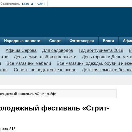
объявление:
газета
сайт
Народные новости
Спорт
Фотогалерея
Блоги
Афи
Афиша Серова
Для садоводов
Гид абитуриента 2018
В
отно
День семьи, любви и верности
День города и День мет
и
Все магазины мебели
Все магазины одежды, обуви и нижн
монт
Советы по подготовке к школе
Детская комната: безо
молодежный фестиваль «Стрит-лайф»
молодежный фестиваль «Стрит-
тров: 513