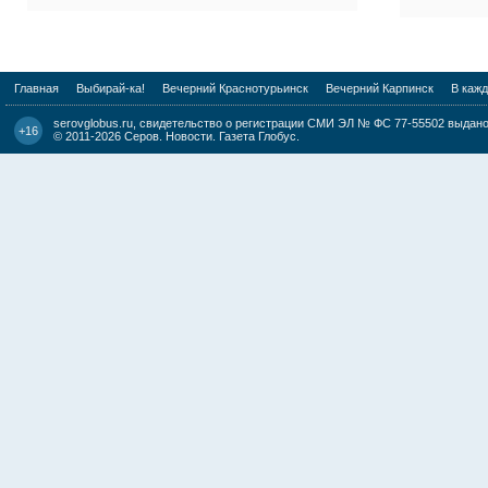
Главная
Выбирай-ка!
Вечерний Краснотурьинск
Вечерний Карпинск
В каж
serovglobus.ru, свидетельство о регистрации СМИ ЭЛ № ФС 77-55502 выдано 
+16
© 2011-2026
Серов. Новости. Газета Глобус
.