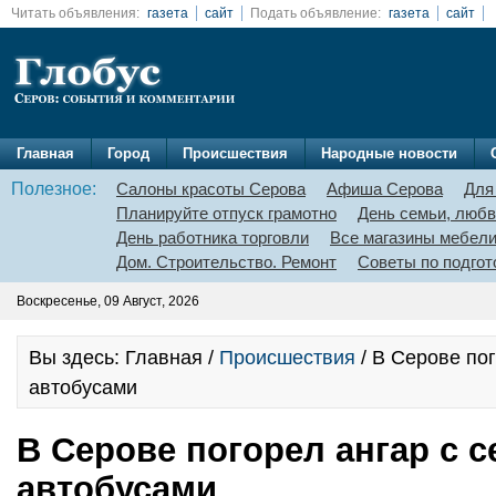
Читать объявления:
газета
сайт
Подать объявление:
газета
сайт
Главная
Город
Происшествия
Народные новости
Полезное:
Салоны красоты Серова
Афиша Серова
Для
Планируйте отпуск грамотно
День семьи, любв
День работника торговли
Все магазины мебел
Дом. Строительство. Ремонт
Советы по подгот
Воскресенье, 09 Август, 2026
Вы здесь: Главная /
Происшествия
/ В Серове по
автобусами
В Серове погорел ангар с 
автобусами