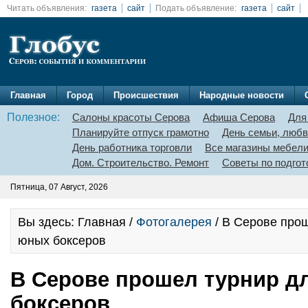
Читать объявления:
газета
сайт
Подать объявление:
газета
сайт
Главная
Город
Происшествия
Народные новости
Полезное:
Салоны красоты Серова
Афиша Серова
Для
Планируйте отпуск грамотно
День семьи, любв
День работника торговли
Все магазины мебел
Дом. Строительство. Ремонт
Советы по подгот
Пятница, 07 Август, 2026
Вы здесь: Главная /
Фотогалерея
/ В Серове про
юных боксеров
В Серове прошел турнир д
боксеров