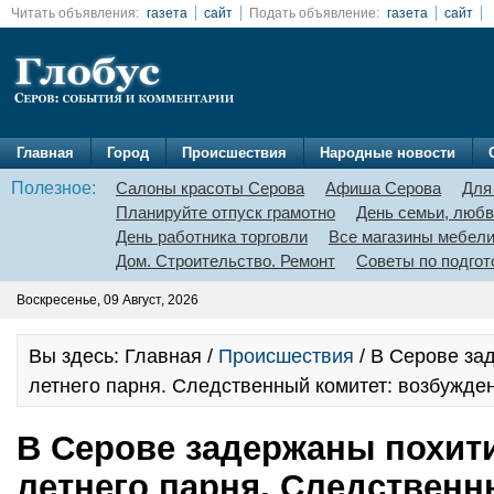
Читать объявления:
газета
сайт
Подать объявление:
газета
сайт
Главная
Город
Происшествия
Народные новости
Полезное:
Салоны красоты Серова
Афиша Серова
Для
Планируйте отпуск грамотно
День семьи, любв
День работника торговли
Все магазины мебел
Дом. Строительство. Ремонт
Советы по подгот
Воскресенье, 09 Август, 2026
Вы здесь: Главная /
Происшествия
/ В Серове за
летнего парня. Следственный комитет: возбужде
В Серове задержаны похити
летнего парня. Следственн