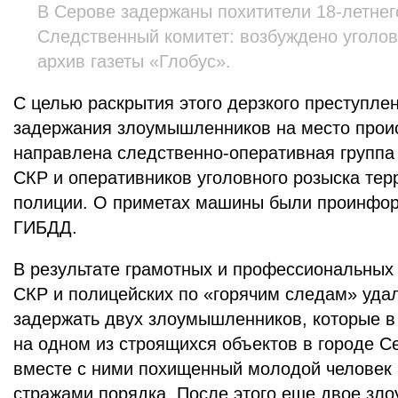
В Серове задержаны похитители 18-летнег
Следственный комитет: возбуждено уголов
архив газеты «Глобус».
С целью раскрытия этого дерзкого преступле
задержания злоумышленников на место прои
направлена следственно-оперативная группа
СКР и оперативников уголовного розыска тер
полиции. О приметах машины были проинфо
ГИБДД.
В результате грамотных и профессиональных
СКР и полицейских по «горячим следам» удал
задержать двух злоумышленников, которые в
на одном из строящихся объектов в городе 
вместе с ними похищенный молодой человек
стражами порядка. После этого еще двое зл