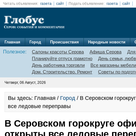
Читать объявления:
газета
сайт
Подать объявление:
газета
сайт
Главная
Город
Происшествия
Народные новости
Полезное:
Салоны красоты Серова
Афиша Серова
Для
Планируйте отпуск грамотно
День семьи, любв
День работника торговли
Все магазины мебел
Дом. Строительство. Ремонт
Советы по подгот
Четверг, 06 Август, 2026
Вы здесь: Главная /
Город
/ В Серовском горокру
все ледовые переправы
В Серовском горокруге оф
открыты все ледовые пер