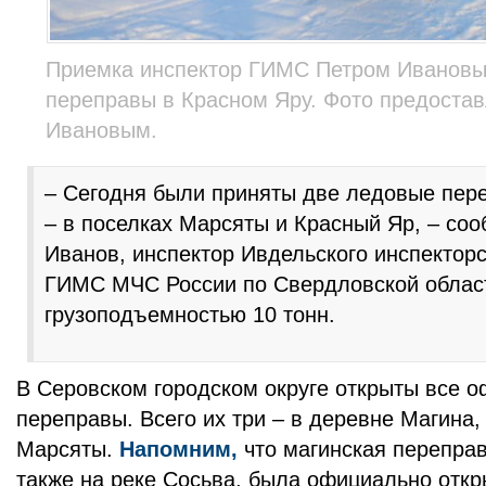
Приемка инспектор ГИМС Петром Иванов
переправы в Красном Яру. Фото предоста
Ивановым.
– Сегодня были приняты две ледовые пер
– в поселках Марсяты и Красный Яр, – со
Иванов, инспектор Ивдельского инспекторс
ГИМС МЧС России по Свердловской облас
грузоподъемностью 10 тонн.
В Серовском городском округе открыты все 
переправы. Всего их три – в деревне Магина,
Марсяты.
Напомним,
что магинская перепра
также на реке Сосьва, была официально откры