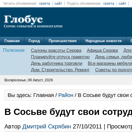
Читать объявления:
газета
сайт
Подать объявление:
газета
сайт
Главная
Город
Происшествия
Народные новости
Полезное:
Салоны красоты Серова
Афиша Серова
Для
Планируйте отпуск грамотно
День семьи, любв
День работника торговли
Все магазины мебел
Дом. Строительство. Ремонт
Советы по подгот
Воскресенье, 09 Август, 2026
Вы здесь: Главная /
Район
/ В Сосьве будут свои
В Сосьве будут свои сотру
Автор
Дмитрий Скрябин
27/10/2011 | Просмот