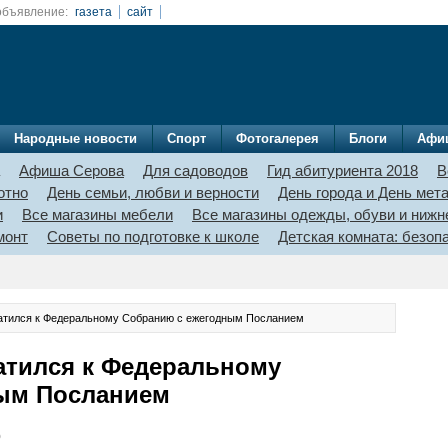
объявление:
газета
сайт
Народные новости
Спорт
Фотогалерея
Блоги
Афи
Афиша Серова
Для садоводов
Гид абитуриента 2018
В
отно
День семьи, любви и верности
День города и День мет
и
Все магазины мебели
Все магазины одежды, обуви и нижн
монт
Советы по подготовке к школе
Детская комната: безо
атился к Федеральному Собранию с ежегодным Посланием
атился к Федеральному
ым Посланием
0