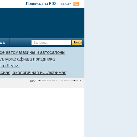
Подписка на RSS новости
ша
се автомагазины и автосалоны
аллурга: афиша праздника
его белья
пасная, экологичная и…любимая