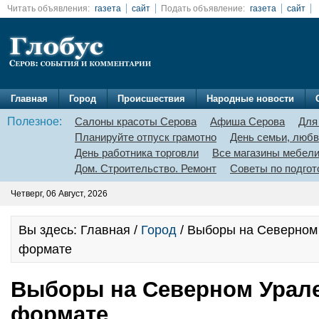
Читать объявления:
газета
сайт
Подать объявление:
газета
сайт
Главная
Город
Происшествия
Народные новости
Полезное:
Салоны красоты Серова
Афиша Серова
Для
Планируйте отпуск грамотно
День семьи, любв
День работника торговли
Все магазины мебел
Дом. Строительство. Ремонт
Советы по подгот
Четверг, 06 Август, 2026
Вы здесь: Главная /
Город
/ Выборы на Северном 
формате
Выборы на Северном Урале
формате