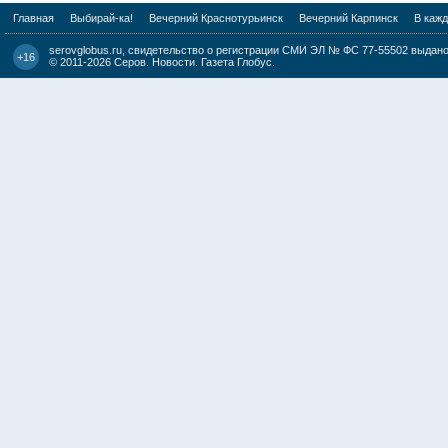
Главная
Выбирай-ка!
Вечерний Краснотурьинск
Вечерний Карпинск
В каж
serovglobus.ru, свидетельство о регистрации СМИ ЭЛ № ФС 77-55502 выдано 
+16
© 2011-2026
Серов. Новости. Газета Глобус
.