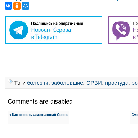
Тэги
болезни
,
заболевшие
,
ОРВИ
,
простуда
,
ро
Comments are disabled
« Как согреть замерзающий Серов
Суш