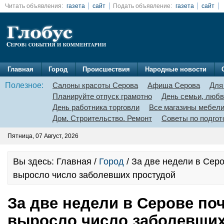
Читать объявления:
газета
сайт
Подать объявление:
газета
сайт
Главная
Город
Происшествия
Народные новости
Полезное:
Салоны красоты Серова
Афиша Серова
Для
Планируйте отпуск грамотно
День семьи, любв
День работника торговли
Все магазины мебел
Дом. Строительство. Ремонт
Советы по подгот
Пятница, 07 Август, 2026
Вы здесь: Главная /
Город
/ За две недели в Серо
выросло число заболевших простудой
За две недели в Серове поч
выросло число заболевших