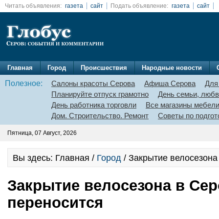
Читать объявления:
газета
сайт
Подать объявление:
газета
сайт
Главная
Город
Происшествия
Народные новости
Полезное:
Салоны красоты Серова
Афиша Серова
Для
Планируйте отпуск грамотно
День семьи, любв
День работника торговли
Все магазины мебел
Дом. Строительство. Ремонт
Советы по подгот
Пятница, 07 Август, 2026
Вы здесь: Главная /
Город
/ Закрытие велосезона
Закрытие велосезона в Се
переносится