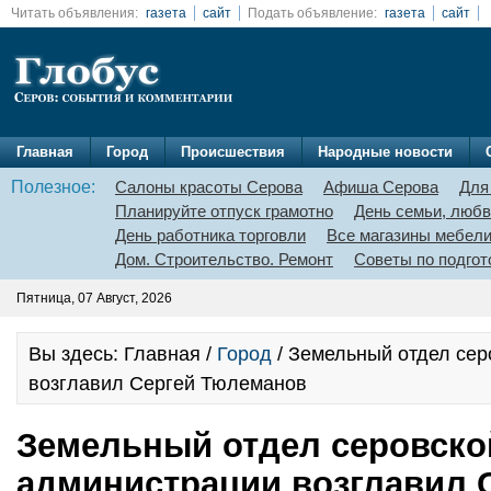
Читать объявления:
газета
сайт
Подать объявление:
газета
сайт
Главная
Город
Происшествия
Народные новости
Полезное:
Салоны красоты Серова
Афиша Серова
Для
Планируйте отпуск грамотно
День семьи, любв
День работника торговли
Все магазины мебел
Дом. Строительство. Ремонт
Советы по подгот
Пятница, 07 Август, 2026
Вы здесь: Главная /
Город
/ Земельный отдел сер
возглавил Сергей Тюлеманов
Земельный отдел серовско
администрации возглавил 