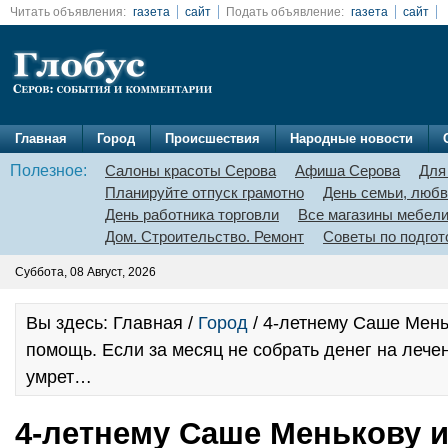
Читать объявления:
газета
сайт
Подать объявление:
газета
сайт
Главная
Город
Происшествия
Народные новости
Полезное:
Салоны красоты Серова
Афиша Серова
Для
Планируйте отпуск грамотно
День семьи, любв
День работника торговли
Все магазины мебел
Дом. Строительство. Ремонт
Советы по подгот
Суббота, 08 Август, 2026
Вы здесь: Главная /
Город
/ 4-летнему Саше Мень
помощь. Если за месяц не собрать денег на лече
умрет…
4-летнему Саше Менькову и