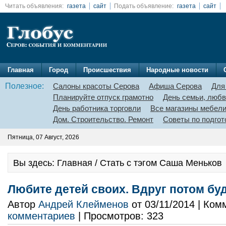
Читать объявления:
газета
сайт
Подать объявление:
газета
сайт
Главная
Город
Происшествия
Народные новости
Полезное:
Салоны красоты Серова
Афиша Серова
Для
Планируйте отпуск грамотно
День семьи, любв
День работника торговли
Все магазины мебел
Дом. Строительство. Ремонт
Советы по подгот
Пятница, 07 Август, 2026
Вы здесь: Главная / Стать с тэгом Саша Меньков
Любите детей своих. Вдруг потом бу
Автор
Андрей Клейменов
от 03/11/2014 | Ко
комментариев
| Просмотров: 323