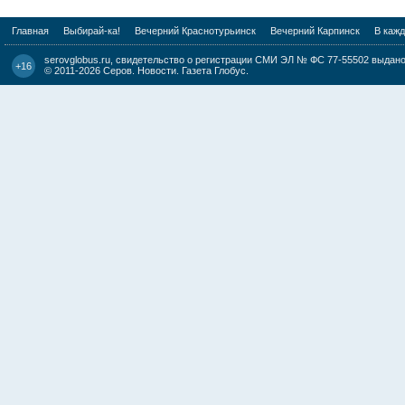
Главная
Выбирай-ка!
Вечерний Краснотурьинск
Вечерний Карпинск
В каж
serovglobus.ru, свидетельство о регистрации СМИ ЭЛ № ФС 77-55502 выдано 
+16
© 2011-2026
Серов. Новости. Газета Глобус
.