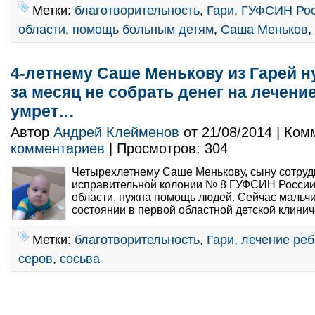
Метки:
благотворительность
,
Гари
,
ГУФСИН Рос
области
,
помощь больным детям
,
Саша Меньков
,
4-летнему Саше Менькову из Гарей 
за месяц не собрать денег на лечени
умрет…
Автор
Андрей Клейменов
от 21/08/2014 | Ко
комментариев
| Просмотров: 304
Четырехлетнему Саше Менькову, сыну сотруд
исправительной колонии № 8 ГУФСИН России
области, нужна помощь людей. Сейчас мальчи
состоянии в первой областной детской клинич
Метки:
благотворительность
,
Гари
,
лечение реб
серов
,
сосьва