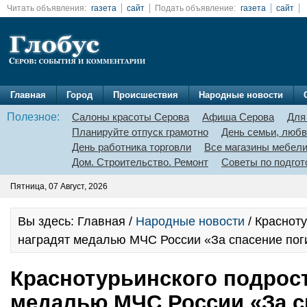
Читать объявления:
газета
сайт
Подать объявление:
газета
сайт
Главная
Город
Происшествия
Народные новости
Полезное:
Салоны красоты Серова
Афиша Серова
Для
Планируйте отпуск грамотно
День семьи, любв
День работника торговли
Все магазины мебел
Дом. Строительство. Ремонт
Советы по подгот
Пятница, 07 Август, 2026
Вы здесь: Главная /
Народные новости
/ Краснот
наградят медалью МЧС России «За спасение по
Краснотурьинского подрост
медалью МЧС России «За с