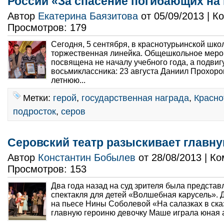
России «За спасение погибающих на
Автор
Екатерина Баязитова
от 05/09/2013 | 
Просмотров: 179
Сегодня, 5 сентября, в краснотурьинской шк
торжественная линейка. Общешкольное меро
посвящена не началу учебного года, а подвиг
восьмиклассника: 23 августа Даниил Прохоро
летнюю...
Метки:
герой
,
государственная награда
,
Красно
подросток
,
серов
Серовский театр разыскивает главн
Автор
Константин Бобылев
от 28/08/2013 | К
Просмотров: 153
Два года назад на суд зрителя была представ
спектакля для детей «Волшебная карусель». 
на пьесе Нины Соболевой «На салазках в сказ
главную героиню девочку Машe играла юная а