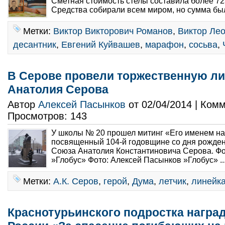
Сметная стоимость стелы составила более 72
Средства собирали всем миром, но сумма был
Метки:
Виктор Викторович Романов
,
Виктор Ле
десантник
,
Евгений Куйвашев
,
марафон
,
сосьва
,
В Серове провели торжественную ли
Анатолия Серова
Автор
Алексей Пасынков
от 02/04/2014 | Ком
Просмотров: 143
У школы № 20 прошел митинг «Его именем на
посвященный 104-й годовщине со дня рожден
Союза Анатолия Константиновича Серова. Фо
»Глобус» Фото: Алексей Пасынков »Глобус» ..
Метки:
А.К. Серов
,
герой
,
Дума
,
летчик
,
линейк
Краснотурьинского подростка нагр