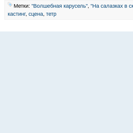
Метки:
"Волшебная карусель"
,
"На салазках в с
кастинг
,
сцена
,
тетр