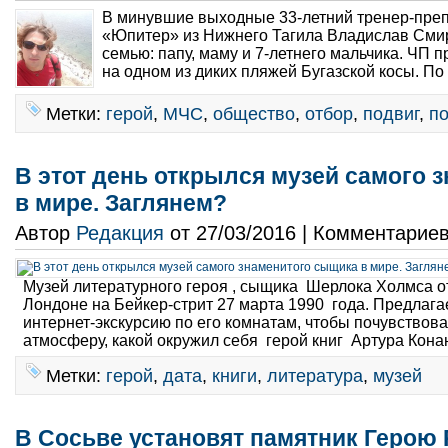
В минувшие выходные 33-летний тренер-п
«Юпитер» из Нижнего Тагила Владислав Сми
семью: папу, маму и 7-летнего мальчика. ЧП 
на одном из диких пляжей Бугазской косы. По
Метки:
герой
,
МЧС
,
общество
,
отбор
,
подвиг
,
п
В этот день открылся музей самого 
в мире. Заглянем?
Автор
Редакция
от 27/03/2016 | Комментарие
Музей литературного героя , сыщика Шерлока Холмса о
Лондоне на Бейкер-стрит 27 марта 1990 года. Предлаг
интернет-экскурсию по его комнатам, чтобы почувствова
атмосферу, какой окружил себя герой книг Артура Конан
Метки:
герой
,
дата
,
книги
,
литература
,
музей
В Сосьве установят памятник Герою 