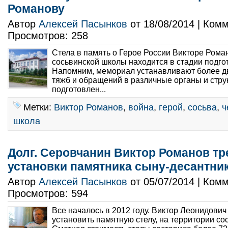
Романову
Автор
Алексей Пасынков
от 18/08/2014 | Ком
Просмотров: 258
Стела в память о Герое России Викторе Рома
сосьвинской школы находится в стадии подго
Напомним, мемориал устанавливают более дв
тяжб и обращений в различные органы и стру
подготовлен...
Метки:
Виктор Романов
,
война
,
герой
,
сосьва
,
ч
школа
Долг. Серовчанин Виктор Романов тр
установки памятника сыну-десантни
Автор
Алексей Пасынков
от 05/07/2014 | Ком
Просмотров: 594
Все началось в 2012 году. Виктор Леонидови
установить памятную стелу, на территории с