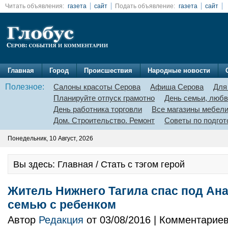
Читать объявления:
газета
сайт
Подать объявление:
газета
сайт
Главная
Город
Происшествия
Народные новости
Полезное:
Салоны красоты Серова
Афиша Серова
Для
Планируйте отпуск грамотно
День семьи, любв
День работника торговли
Все магазины мебел
Дом. Строительство. Ремонт
Советы по подгот
Понедельник, 10 Август, 2026
Вы здесь: Главная / Стать с тэгом герой
Житель Нижнего Тагила спас под Ан
семью с ребенком
Автор
Редакция
от 03/08/2016 | Комментарие