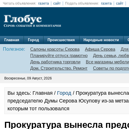
Читать объявления:
газета
сайт
Подать объявление:
газета
сайт
Главная
Город
Происшествия
Народные новости
Полезное:
Салоны красоты Серова
Афиша Серова
Для
Планируйте отпуск грамотно
День семьи, любв
День работника торговли
Все магазины мебел
Дом. Строительство. Ремонт
Советы по подгот
Воскресенье, 09 Август, 2026
Вы здесь: Главная /
Город
/ Прокуратура вынесл
председателю Думы Серова Юсупову из-за метзав
которым тот пользовался
Прокуратура вынесла пред