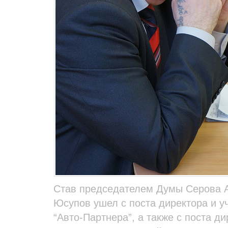
Став председателем Думы Серова 
Юсупов ушел с поста директора и у
“Авто-Партнера”, а также с поста д