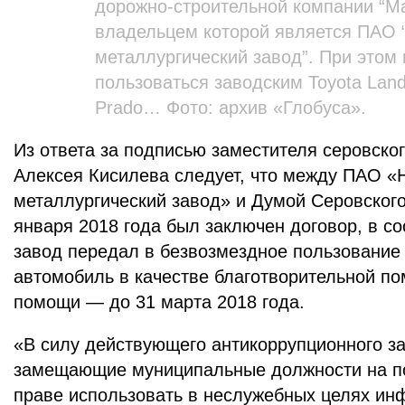
дорожно-строительной компании “Ма
владельцем которой является ПАО
металлургический завод”. При этом
пользоваться заводским Toyota Land
Prado… Фото: архив «Глобуса».
Из ответа за подписью заместителя серовског
Алексея Кисилева следует, что между ПАО 
металлургический завод» и Думой Серовского 
января 2018 года был заключен договор, в со
завод передал в безвозмездное пользовани
автомобиль в качестве благотворительной по
помощи — до 31 марта 2018 года.
«В силу действующего антикоррупционного з
замещающие муниципальные должности на по
праве использовать в неслужебных целях ин