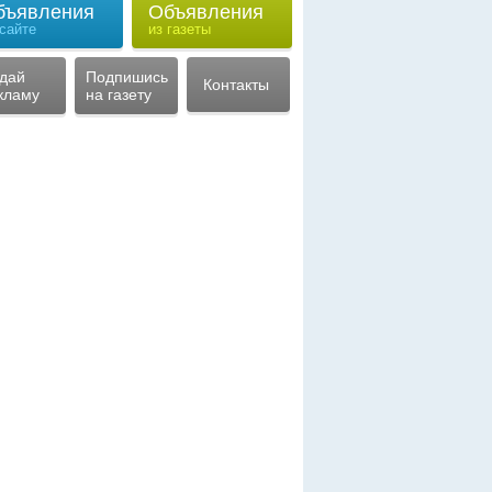
бъявления
Объявления
 сайте
из газеты
дай
Подпишись
Контакты
кламу
на газету