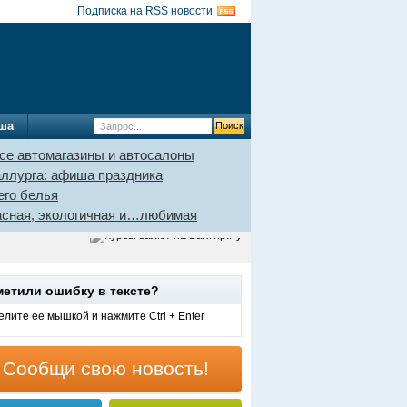
Подписка на RSS новости
ша
се автомагазины и автосалоны
аллурга: афиша праздника
его белья
пасная, экологичная и…любимая
метили ошибку в тексте?
лите ее мышкой и нажмите Ctrl + Enter
Сообщи свою новость!