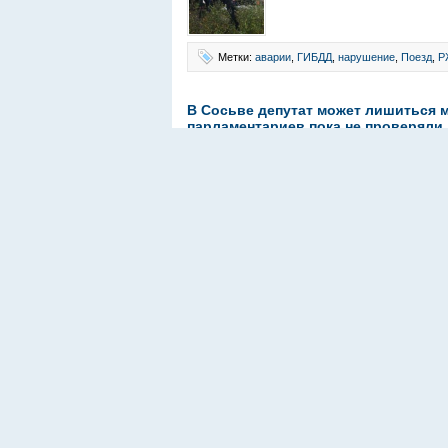
Метки:
аварии
,
ГИБДД
,
нарушение
,
Поезд
,
Р
В Сосьве депутат может лишиться м
парламентариев пока не проверяли
Автор
Алексей Пасынков
от 29/05/2017 | Ком
Серовская городская прокура
городского округа об устран
коррупции. Депутат Думы Сос
Метки:
депутатский портфель
,
мандат
,
нару
Штраф за нарушении ПДД… тенью ав
Автор
Редакция
от 29/08/2016 | Комментарие
Координатор сообщества авт
странице в Facebook отреаги
получил за то, что тень его 