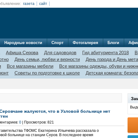
объявление:
газета
сайт
Народные новости
Спорт
Фотогалерея
Блоги
Афи
Афиша Серова
Для садоводов
Гид абитуриента 2018
В
отно
День семьи, любви и верности
День города и День мет
и
Все магазины мебели
Все магазины одежды, обуви и нижн
монт
Советы по подготовке к школе
Детская комната: безо
За
Выде
Серовчане жалуются, что в Узловой больнице нет
тген
ментариев:
0
| Просмотров: 821
тавительства ТФОМС Екатерина Ильичева рассказала о
овой больнице на станции Серов. В последнее время