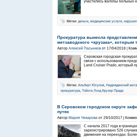
участились жалобы больных н
Метки:
деньги
,
медицинские услуги
,
наруше
Прокуратура вынесла представлени
метзаводского «крузака», которым 
Автор
Алексей Пасынков
от 17/04/2018 | Ком
Серовская городская прокура
связи с использованием пре
Land Cruiser Prado, который
Метки:
Альберт Юсупов
,
Надеждинский мета
прокуратура
,
Тойота Лэнд Крузер Прадо
В Серовском городском округе заф
путях
Автор
Мария Чекарова
от 29/10/2017 | Комм
С начала 2017 года в границ
зарегистрировано 526 случае
движения на переездах. Более