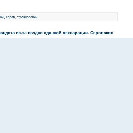
ЖД
,
серов
,
столкновении
андата из-за поздно сданной декларации. Серовских
ментариев:
0
| Просмотров: 358
тура вынесет представление в адрес Думы Сосьвинского
ении нарушений законодательства о противодействии
ьвы Рустам Сейтмагамбетов сдал сведения...
шение
,
прекращение полномочий
,
СГО
,
серов
томобиля, вероятно, отменят
в:
0
| Просмотров: 517
олюбителей «Синие ведерки» Петр Шкуматов на своей
ровал на новость о штрафе, который водитель Honda
автомобиля пересекла сплошную линию на трассе в Москве,...