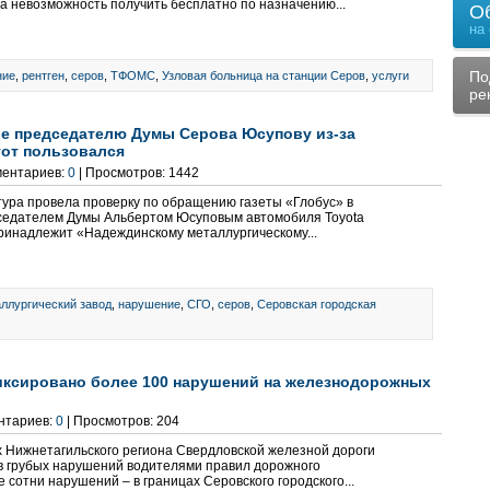
а невозможность получить бесплатно по назначению...
О
на
По
ние
,
рентген
,
серов
,
ТФОМС
,
Узловая больница на станции Серов
,
услуги
ре
е председателю Думы Серова Юсупову из-за
тот пользовался
ментариев:
0
| Просмотров: 1442
тура провела проверку по обращению газеты «Глобус» в
дседателем Думы Альбертом Юсуповым автомобиля Toyota
 принадлежит «Надеждинскому металлургическому...
ллургический завод
,
нарушение
,
СГО
,
серов
,
Серовская городская
иксировано более 100 нарушений на железнодорожных
ентариев:
0
| Просмотров: 204
ах Нижнетагильского региона Свердловской железной дороги
в грубых нарушений водителями правил дорожного
 сотни нарушений – в границах Серовского городского...