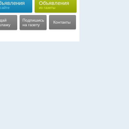
бъявления
Объявления
 сайте
из газеты
дай
Подпишись
Контакты
кламу
на газету