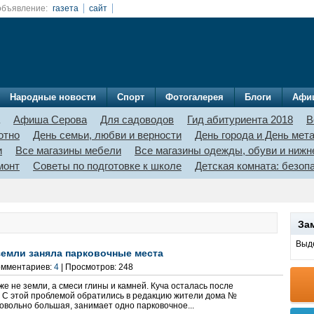
объявление:
газета
сайт
Народные новости
Спорт
Фотогалерея
Блоги
Афи
Афиша Серова
Для садоводов
Гид абитуриента 2018
В
отно
День семьи, любви и верности
День города и День мет
и
Все магазины мебели
Все магазины одежды, обуви и нижн
монт
Советы по подготовке к школе
Детская комната: безо
За
Выде
земли заняла парковочные места
Комментариев:
4
| Просмотров: 248
же не земли, а смеси глины и камней. Куча осталась после
 С этой проблемой обратились в редакцию жители дома №
довольно большая, занимает одно парковочное...