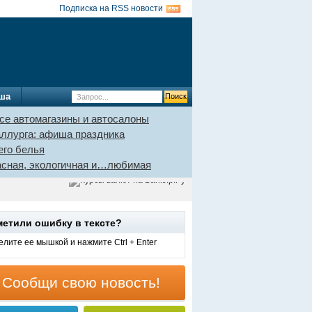
Подписка на RSS новости
ша
се автомагазины и автосалоны
аллурга: афиша праздника
его белья
пасная, экологичная и…любимая
метили ошибку в тексте?
лите ее мышкой и нажмите Ctrl + Enter
Сообщи свою новость!