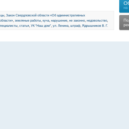
О
на
ьцы
,
Закон Свердловской области «Об административных
По
области»
,
земляные работы
,
куча
,
нарушение
,
не законно
,
недовольство
,
ре
специалисты
,
статья
,
УК "Наш дом"
,
ул. Ленина
,
штраф
,
Ядрышников В. Г.