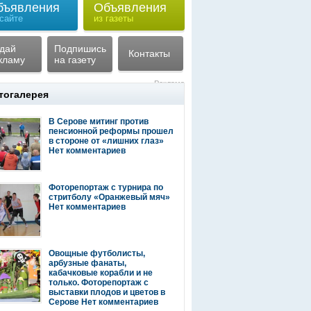
бъявления
Объявления
 сайте
из газеты
дай
Подпишись
Контакты
кламу
на газету
Реклама
тогалерея
В Серове митинг против
пенсионной реформы прошел
в стороне от «лишних глаз»
Нет комментариев
Фоторепортаж с турнира по
стритболу «Оранжевый мяч»
Нет комментариев
Овощные футболисты,
арбузные фанаты,
кабачковые корабли и не
только. Фоторепортаж с
выставки плодов и цветов в
Серове
Нет комментариев