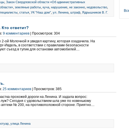
ьцы
,
Закон Свердловской области «Об административных
области»
,
земляные работы
,
куча
,
нарушение
,
не законно
,
недовольство
,
Вс
специалисты
,
статья
,
УК "Наш дом"
,
ул. Ленина
,
штраф
,
Ядрышников В. Г.
 Кто ответит?
в:
9 комментариев
| Просмотров: 304
 2-ой Молочной я увидел картину, которая озадачила. На
рг-Ивдель, в соответствии с правилами безопасности
ют съезд в тупик для остановки автомобилей....
ь.
в:
25 комментариев
| Просмотров: 385
астка прохожей дороги на Ленина. И задала вопрос:
 луж? Сегодня с удовольствием шла уже по новенькому
 аптеки № 200, на противоположной стороне. Приятно....
ротуар
,
улица Ленина