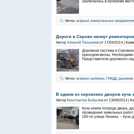
заключалась в проблеме мест
Метки:
асфальт
,
коммунальные предприятия
Дороги в Серове начнут ремонтиров
Автор
Алексей Пасынков
от 17/04/2014 | Ком
Дорожная система в Серовско
приходом весны. Необходимо 
Представители дорожного над
Метки:
асфальт
,
выбоины
,
ГИБДД
,
дорожная
В одном из серовских дворов куча 
Автор
Константин Бобылев
от 13/09/2013 | 
Куча земли посреди двора, да
проведения земельных работ.
160 по улице Ленина. – Куча 