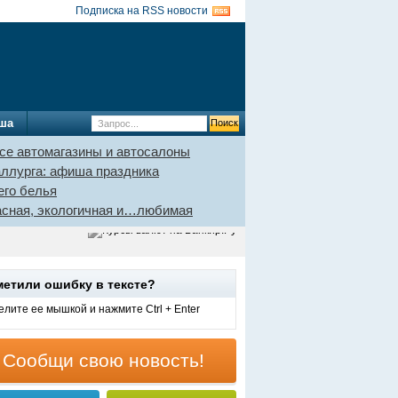
Подписка на RSS новости
ша
се автомагазины и автосалоны
аллурга: афиша праздника
его белья
пасная, экологичная и…любимая
метили ошибку в тексте?
лите ее мышкой и нажмите Ctrl + Enter
Сообщи свою новость!