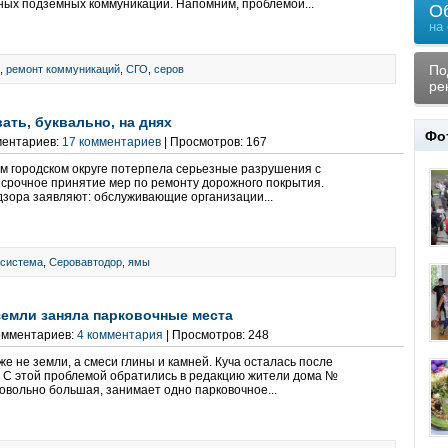
ных подземных коммуникаций. Напомним, проблемой...
О
на
По
,
ремонт коммуникаций
,
СГО
,
серов
ре
ать, буквально, на днях
Фо
ментариев:
17 комментариев
| Просмотров: 167
м городском округе потерпела серьезные разрушения с
срочное принятие мер по ремонту дорожного покрытия.
зора заявляют: обслуживающие организации...
 система
,
Серовавтодор
,
ямы
земли заняла парковочные места
Комментариев:
4 комментария
| Просмотров: 248
же не земли, а смеси глины и камней. Куча осталась после
 С этой проблемой обратились в редакцию жители дома №
довольно большая, занимает одно парковочное...