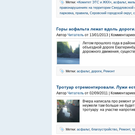
Метки:
«Комитет ЭТС и ЖКХ»
,
асфальт
,
жил
правонарушениях на территории Свердловской 
парковка
,
правила
,
Серовский городской округ
,
Горы асфальта лежат вдоль дороги.
Автор
Читатель
от 13/01/2013 | Комментарие
Летом прошлого года в районе
объездной дороге Екатеринбу
дорожного движения, существу
Метки:
асфальт
,
дороги
,
Ремонт
Тротуар отремонтировали. Лужи ест
Автор
Читатель
от 02/09/2011 | Комментарие
Вчера написала про ремонт уч
неужели там больше не будет
тротуару на участке напротив
Метки:
асфальт
,
благоустройство
,
Ремонт
,
т