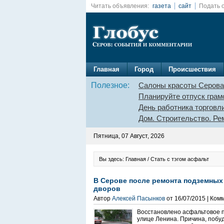
Читать объявления:
газета
сайт
Подать 
Главная
Город
Происшествия
Полезное:
Салоны красоты Серова
Планируйте отпуск грам
День работника торговл
Дом. Строительство. Ре
Пятница, 07 Август, 2026
Вы здесь: Главная / Стать с тэгом асфальт
В Серове после ремонта подземных
дворов
Автор
Алексей Пасынков
от 16/07/2015 | Ком
Восстановлено асфальтовое п
улице Ленина. Причина, побу