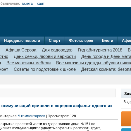
объявление:
газета
сайт
Народные новости
Спорт
Фотогалерея
Блоги
Афи
Афиша Серова
Для садоводов
Гид абитуриента 2018
В
отно
День семьи, любви и верности
День города и День мет
и
Все магазины мебели
Все магазины одежды, обуви и нижн
монт
Советы по подготовке к школе
Детская комната: безо
За
Выде
 коммуникаций привели в порядок асфальт одного из
ментариев:
5 комментариев
| Просмотров: 128
окрытие проезжей части во дворе жилого дома №151 по
дившая коммунальщиков удалить асфальт и раскопать грунт,