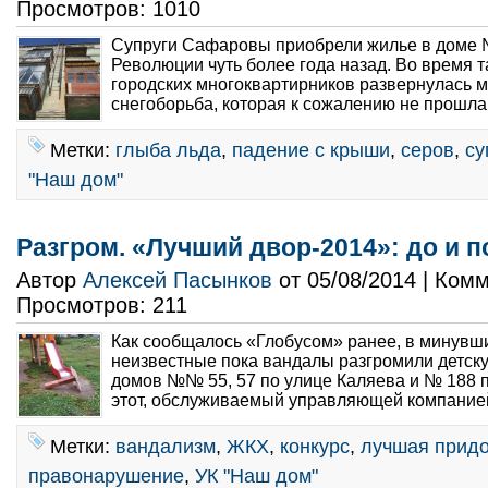
Просмотров: 1010
Супруги Сафаровы приобрели жилье в доме 
Революции чуть более года назад. Во время 
городских многоквартирников развернулась 
снегоборьба, которая к сожалению не прошла
Метки:
глыба льда
,
падение с крыши
,
серов
,
су
"Наш дом"
Разгром. «Лучший двор-2014»: до и п
Автор
Алексей Пасынков
от 05/08/2014 | Ком
Просмотров: 211
Как сообщалось «Глобусом» ранее, в минув
неизвестные пока вандалы разгромили детск
домов №№ 55, 57 по улице Каляева и № 188 
этот, обслуживаемый управляющей компанией
Метки:
вандализм
,
ЖКХ
,
конкурс
,
лучшая придо
правонарушение
,
УК "Наш дом"