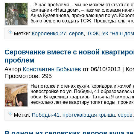
– У нас проблема – мы не можем отказаться 
компании «Наш дом», – такими словами начи
Анна Кузеванова, проживающая по ул. Короле
было решено создать ТСЖ. Председатель, что
Метки:
Короленко-27
,
серов
,
ТСЖ
,
УК "Наш дом
Серовчанке вместе с новой квартиро
проблем
Автор
Константин Бобылев
от 06/10/2013 | К
Просмотров: 295
На потолке и стенах кухни, коридора и жилой
новостройке по ул. Победы, 41 образовалась 
обои. Владелица квартиры Татьяна Якимова жа
несколько лет ее квартиру топят воды, прони
Метки:
Победы-41
,
протекающая крыша
,
серов
В одном из серовских дворов куча з