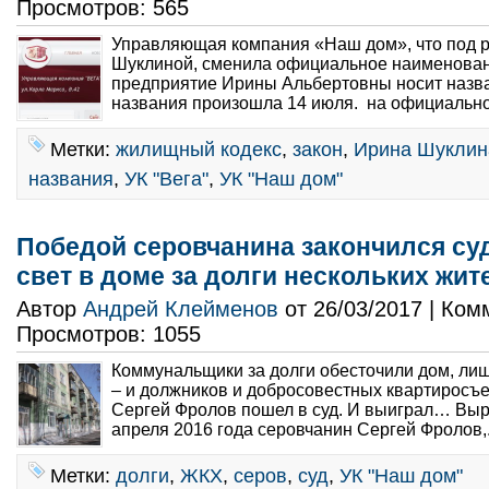
Просмотров: 565
Управляющая компания «Наш дом», что под 
Шуклиной, сменила официальное наименован
предприятие Ирины Альбертовны носит назв
названия произошла 14 июля. на официально
Метки:
жилищный кодекс
,
закон
,
Ирина Шуклин
названия
,
УК "Вега"
,
УК "Наш дом"
Победой серовчанина закончился суд
свет в доме за долги нескольких жит
Автор
Андрей Клейменов
от 26/03/2017 | Ко
Просмотров: 1055
Коммунальщики за долги обесточили дом, лиш
– и должников и добросовестных квартиросъ
Сергей Фролов пошел в суд. И выиграл… Выр
апреля 2016 года серовчанин Сергей Фролов,.
Метки:
долги
,
ЖКХ
,
серов
,
суд
,
УК "Наш дом"