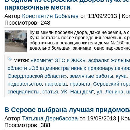
парковочные места
Автор
Константин Бобылев
от 13/09/2013 | К
Просмотров: 248
Куча земли посреди двора, даже не земли, а 
Куча осталась после проведения земельных р
обратились в редакцию жители дома № 160 по
довольно большая, занимает одно парковочно
Метки:
«Комитет ЭТС и ЖКХ»
,
асфальт
,
жильцы
области «Об административных правонарушениях
Свердловской области»
,
земляные работы
,
куча
,
недовольство
,
парковка
,
правила
,
Серовский гор
специалисты
,
статья
,
УК "Наш дом"
,
ул. Ленина
,
ш
В Серове выбрана лучшая придомов
Автор
Татьяна Дерибасова
от 19/08/2013 | К
Просмотров: 388