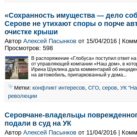
«Сохранность имущества — дело соб
Серове не утихают споры о порче ав
очистке крыши
Автор
Алексей Пасынков
от 15/04/2016 | Ком
Просмотров: 598
В распоряжение «Глобуса» поступил ответ н
от управляющей компании «Наш дом», в кото
Ирина Шуклина дала комментарий об инциден
на автомобиль, припаркованный у дома...
Метки:
конфликт интересов
,
СГО
,
серов
,
УК "Н
революции
Серовчане-владельцы поврежденног
подали в суд на УК
Автор
Алексей Пасынков
от 11/04/2016 | Ком