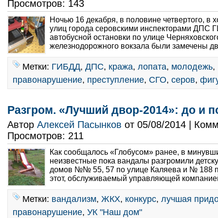
Просмотров: 143
Ночью 16 декабря, в половине четвертого, в 
улиц города серовскими инспекторами ДПС 
автобусной остановки по улице Черняховског
железнодорожного вокзала были замечены дв
Метки:
ГИБДД
,
ДПС
,
кража
,
лопата
,
молодежь
,
правонарушение
,
преступление
,
СГО
,
серов
,
фиг
Разгром. «Лучший двор-2014»: до и п
Автор
Алексей Пасынков
от 05/08/2014 | Ком
Просмотров: 211
Как сообщалось «Глобусом» ранее, в минув
неизвестные пока вандалы разгромили детск
домов №№ 55, 57 по улице Каляева и № 188 
этот, обслуживаемый управляющей компанией
Метки:
вандализм
,
ЖКХ
,
конкурс
,
лучшая придо
правонарушение
,
УК "Наш дом"