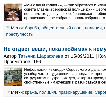
«Мы с вами коллеги», — так обратился к чле
совета главный серовский полицейский Серг
пояснил, что дело у всех собравшихся — общ
организационное собрание вновь избранного.
Метки:
борьба
,
общественный совет
,
полиция
,
преступность
Не отдает вещи, пока любимая к нему
Автор
Татьяна Шарафиева
от 15/09/2011 | К
Просмотров: 166
Информация из сводок Серовского отдела по
улыбку, часто – удивление, а иногда – искрен
сотрудникам внутренних дел, которым приход
свойственные им функции и разбираться в се
Метки:
кража
,
полиция
,
правонарушение
,
Серов