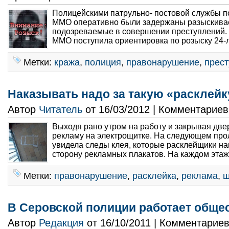
Полицейскими патрульно- постовой службы п
ММО оперативно были задержаны разыскива
подозреваемые в совершении преступлений. 
ММО поступила ориентировка по розыску 24-л
Метки:
кража
,
полиция
,
правонарушение
,
прес
Наказывать надо за такую «расклейк
Автор
Читатель
от 16/03/2012 | Комментарие
Выходя рано утром на работу и закрывая двер
рекламу на электрощитке. На следующем прол
увидела следы клея, которые расклейщики н
сторону рекламных плакатов. На каждом этаже
Метки:
правонарушение
,
расклейка
,
реклама
,
ш
В Серовской полиции работает обще
Автор
Редакция
от 16/10/2011 | Комментарие