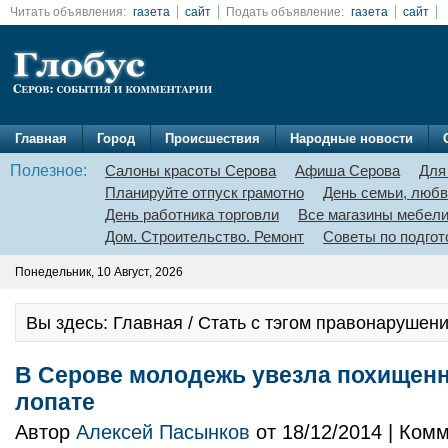
Читать объявления:
газета
сайт
Подать объявление:
газета
сайт
Главная
Город
Происшествия
Народные новости
Полезное:
Салоны красоты Серова
Афиша Серова
Для
Планируйте отпуск грамотно
День семьи, любв
День работника торговли
Все магазины мебел
Дом. Строительство. Ремонт
Советы по подгот
Понедельник, 10 Август, 2026
Вы здесь: Главная / Стать с тэгом правонарушен
В Серове молодежь увезла похищен
лопате
Автор
Алексей Пасынков
от 18/12/2014 | Ком