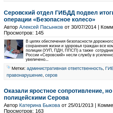
Серовский отдел ГИБДД подвел итоги
операции «Безопасное колесо»
Автор
Алексей Пасынков
от 30/07/2014 | Ком
Просмотров: 145
В целях обеспечения безопасности дорожног
сохранения жизни и здоровья граждан все к
полиции (УУП, ПДН, ППСП) а также сотруд
России «Серовский» несли службу в усиленн
увеличено...
Метки:
административная ответственность
,
ГИ
правонарушение
,
серов
Оказали яростное сопротивление, н
полицейскими Серова
Автор
Катерина Быкова
от 25/01/2013 | Комм
Просмотров: 163