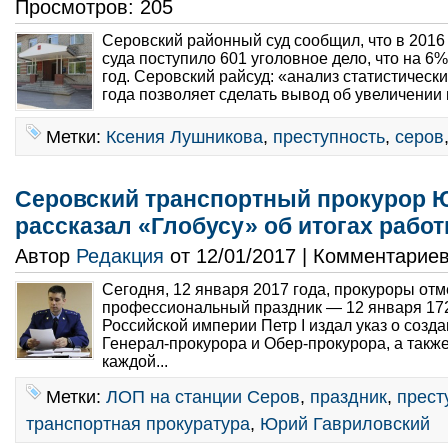
Просмотров: 205
Серовский районный суд сообщил, что в 2016
суда поступило 601 уголовное дело, что на 6
год. Серовский райсуд: «анализ статистическ
года позволяет сделать вывод об увеличении 
Метки:
Ксения Лушникова
,
преступность
,
серов
Серовский транспортный прокурор 
рассказал «Глобусу» об итогах рабо
Автор
Редакция
от 12/01/2017 | Комментарие
Сегодня, 12 января 2017 года, прокуроры от
профессиональный праздник — 12 января 17
Российской империи Петр I издал указ о созд
Генерал-прокурора и Обер-прокурора, а такж
каждой...
Метки:
ЛОП на станции Серов
,
праздник
,
прест
транспортная прокуратура
,
Юрий Гавриловский