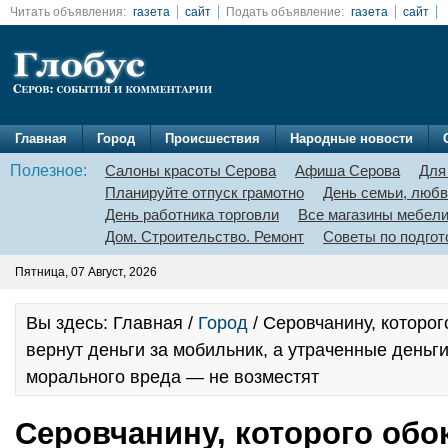
Читать объявления:
газета
сайт
Подать объявление:
газета
сайт
Главная
Город
Происшествия
Народные новости
Полезное:
Салоны красоты Серова
Афиша Серова
Для
Планируйте отпуск грамотно
День семьи, любв
День работника торговли
Все магазины мебел
Дом. Строительство. Ремонт
Советы по подгот
Пятница, 07 Август, 2026
Вы здесь: Главная /
Город
/ Серовчанину, которог
вернут деньги за мобильник, а утраченные деньг
морального вреда — не возместят
Серовчанину, которого обо