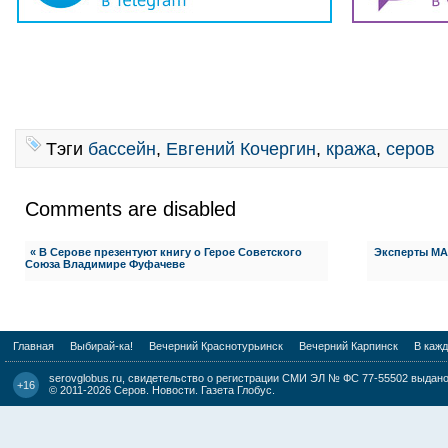
Тэги
бассейн
,
Евгений Кочергин
,
кража
,
серов
Comments are disabled
« В Серове презентуют книгу о Герое Советского
Эксперты МАК
Союза Владимире Фуфачеве
Главная
Выбирай-ка!
Вечерний Краснотурьинск
Вечерний Карпинск
В каж
serovglobus.ru, свидетельство о регистрации СМИ ЭЛ № ФС 77-55502 выдано 
+16
© 2011-2026
Серов. Новости. Газета Глобус
.