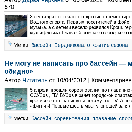
Автор
Дарья Чиркина
от 06/09/2012 | Коммен
670
3 сентября состоялось открытие отремонтир
Водного спорта. Первых посетителей в фойе
музыка, а с детьми весело резвился Крош, гер
мультфильма. Глава Серовского городского ок
Метки:
бассейн
,
Бердникова
,
открытие сезона
Не могу не написать про бассейн — 
обидно»
Автор
Читатель
от 10/04/2012 | Комментарие
5 апреля прошли соревнования по плаванию 
ССУЗов , ПУ, ВУЗов в зачет городской спарта
красиво опять напишут и покажут по ТV. А по 
«фигня»! Первые шесть мест у юношей заняли
Метки:
бассейн
,
соревнования. плавание
,
спор