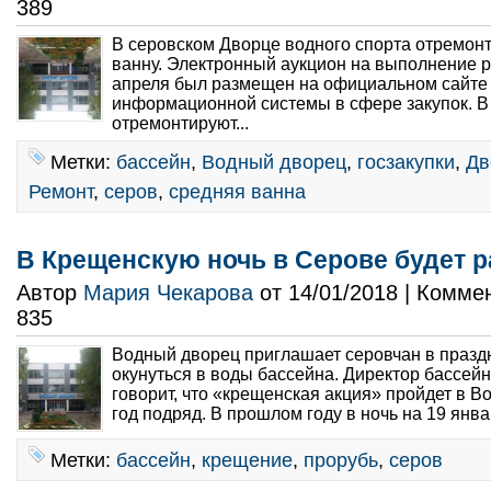
389
В серовском Дворце водного спорта отремон
ванну. Электронный аукцион на выполнение 
апреля был размещен на официальном сайте
информационной системы в сфере закупок. В
отремонтируют...
Метки:
бассейн
,
Водный дворец
,
госзакупки
,
Дв
Ремонт
,
серов
,
средняя ванна
В Крещенскую ночь в Серове будет р
Автор
Мария Чекарова
от 14/01/2018 | Комме
835
Водный дворец приглашает серовчан в празд
окунуться в воды бассейна. Директор бассей
говорит, что «крещенская акция» пройдет в В
год подряд. В прошлом году в ночь на 19 янва
Метки:
бассейн
,
крещение
,
прорубь
,
серов