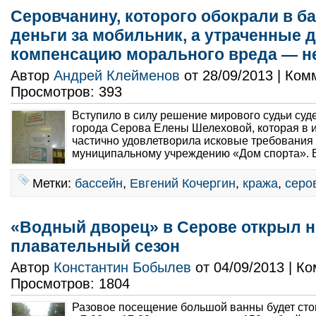
Серовчанину, которого обокрали в ба
деньги за мобильник, а утраченные д
компенсацию морального вреда — не
Автор
Андрей Клейменов
от 28/09/2013 | Ко
Просмотров: 393
Вступило в силу решение мирового судьи суд
города Серова Елены Шелеховой, которая в 
частично удовлетворила исковые требования 
муниципальному учреждению «Дом спорта». Е
Метки:
бассейн
,
Евгений Кочергин
,
кража
,
серо
«Водный дворец» в Серове открыл 
плавательный сезон
Автор
Константин Бобылев
от 04/09/2013 | К
Просмотров: 1804
Разовое посещение большой ванны будет сто