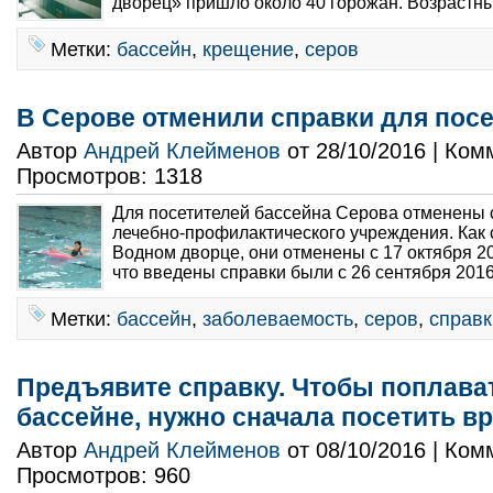
дворец» пришло около 40 горожан. Возрастны
Метки:
бассейн
,
крещение
,
серов
В Серове отменили справки для пос
Автор
Андрей Клейменов
от 28/10/2016 | Ко
Просмотров: 1318
Для посетителей бассейна Серова отменены с
лечебно-профилактического учреждения. Как
Водном дворце, они отменены с 17 октября 2
что введены справки были с 26 сентября 2016
Метки:
бассейн
,
заболеваемость
,
серов
,
справк
Предъявите справку. Чтобы поплава
бассейне, нужно сначала посетить в
Автор
Андрей Клейменов
от 08/10/2016 | Ко
Просмотров: 960