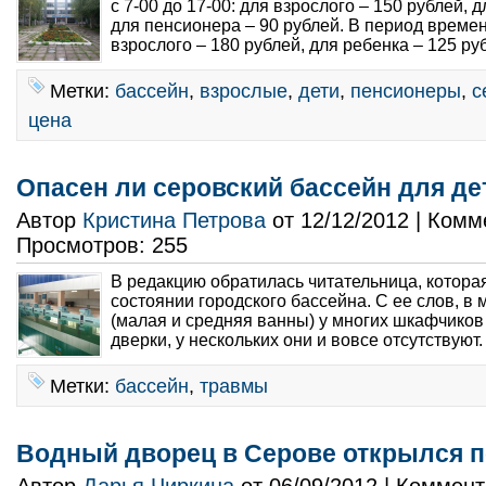
с 7-00 до 17-00: для взрослого – 150 рублей, 
для пенсионера – 90 рублей. В период времени
взрослого – 180 рублей, для ребенка – 125 руб
Метки:
бассейн
,
взрослые
,
дети
,
пенсионеры
,
с
цена
Опасен ли серовский бассейн для де
Автор
Кристина Петрова
от 12/12/2012 | Ком
Просмотров: 255
В редакцию обратилась читательница, котора
состоянии городского бассейна. С ее слов, в
(малая и средняя ванны) у многих шкафчиков
дверки, у нескольких они и вовсе отсутствуют.
Метки:
бассейн
,
травмы
Водный дворец в Серове открылся п