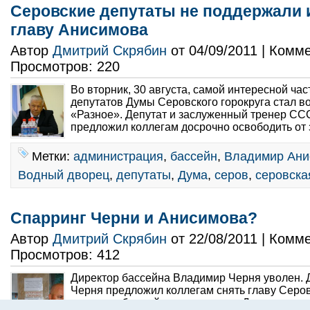
Серовские депутаты не поддержали 
главу Анисимова
Автор
Дмитрий Скрябин
от 04/09/2011 | Комм
Просмотров: 220
Во вторник, 30 августа, самой интересной ча
депутатов Думы Серовского горокруга стал в
«Разное». Депутат и заслуженный тренер С
предложил коллегам досрочно освободить от 
Метки:
администрация
,
бассейн
,
Владимир Ани
Водный дворец
,
депутаты
,
Дума
,
серов
,
серовска
Спарринг Черни и Анисимова?
Автор
Дмитрий Скрябин
от 22/08/2011 | Комм
Просмотров: 412
Директор бассейна Владимир Черня уволен. 
Черня предложил коллегам снять главу Серов
округа на ближайшем заседании Думы, что и 