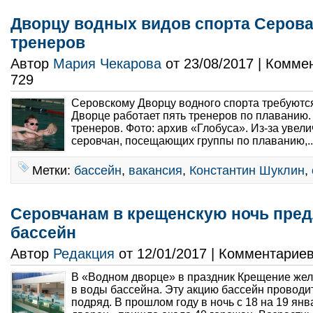
Дворцу водных видов спорта Серова
тренеров
Автор
Мария Чекарова
от 23/08/2017 | Комме
729
Серовскому Дворцу водного спорта требуютс
Дворце работает пять тренеров по плаванию
тренеров. Фото: архив «Глобуса». Из-за увел
серовчан, посещающих группы по плаванию,..
Метки:
бассейн
,
вакансия
,
Константин Шуклин
,
Серовчанам в крещенскую ночь пред
бассейн
Автор
Редакция
от 12/01/2017 | Комментарие
В «Водном дворце» в праздник Крещение жел
в воды бассейна. Эту акцию бассейн проводит
подряд. В прошлом году в ночь с 18 на 19 ян