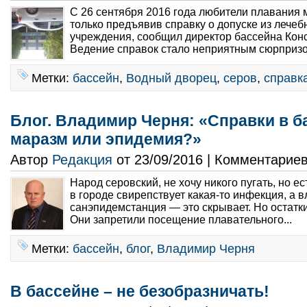
С 26 сентября 2016 года любители плавания м
только предъявив справку о допуске из лече
учреждения, сообщил директор бассейна Кон
Ведение справок стало неприятным сюрпризо
Метки:
бассейн
,
Водный дворец
,
серов
,
справк
Блог. Владимир Черня: «Справки в б
маразм или эпидемия?»
Автор
Редакция
от 23/09/2016 | Комментарие
Народ серовский, не хочу никого пугать, но е
в городе свирепствует какая-то инфекция, а в
санэпидемстанция — это скрывает. Но остатки 
Они запретили посещение плавательного...
Метки:
бассейн
,
блог
,
Владимир Черня
В бассейне – не безобразничать!