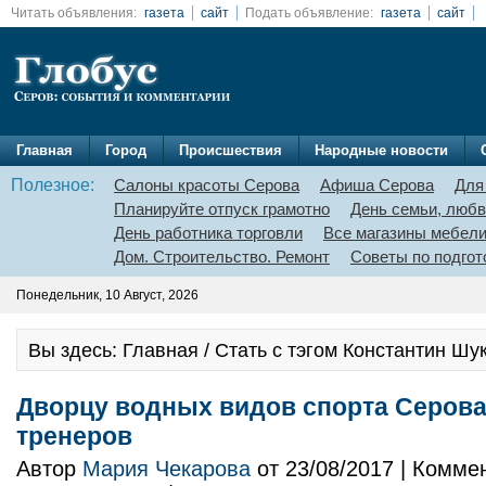
Читать объявления:
газета
сайт
Подать объявление:
газета
сайт
Главная
Город
Происшествия
Народные новости
Полезное:
Салоны красоты Серова
Афиша Серова
Для
Планируйте отпуск грамотно
День семьи, любв
День работника торговли
Все магазины мебел
Дом. Строительство. Ремонт
Советы по подгот
Понедельник, 10 Август, 2026
Вы здесь: Главная / Стать с тэгом Константин Шу
Дворцу водных видов спорта Серова
тренеров
Автор
Мария Чекарова
от 23/08/2017 | Комме