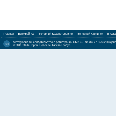
Главная
Выбирай-ка!
Вечерний Краснотурьинск
Вечерний Карпинск
В каж
serovglobus.ru, свидетельство о регистрации СМИ ЭЛ № ФС 77-55502 выдано 
+16
© 2011-2026
Серов. Новости. Газета Глобус
.