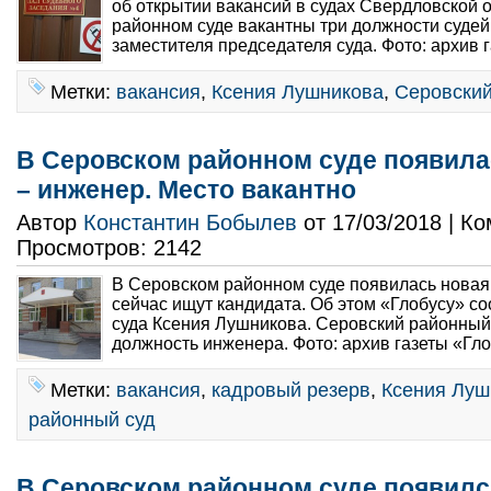
об открытии вакансий в судах Свердловской 
районном суде вакантны три должности судей
заместителя председателя суда. Фото: архив г
Метки:
вакансия
,
Ксения Лушникова
,
Серовский
В Серовском районном суде появила
– инженер. Место вакантно
Автор
Константин Бобылев
от 17/03/2018 | К
Просмотров: 2142
В Серовском районном суде появилась новая 
сейчас ищут кандидата. Об этом «Глобусу» с
суда Ксения Лушникова. Серовский районный 
должность инженера. Фото: архив газеты «Гло
Метки:
вакансия
,
кадровый резерв
,
Ксения Луш
районный суд
В Серовском районном суде появилс