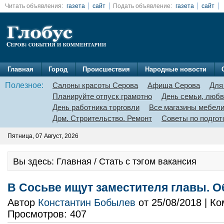
Читать объявления:
газета
сайт
Подать объявление:
газета
сайт
Главная
Город
Происшествия
Народные новости
Полезное:
Салоны красоты Серова
Афиша Серова
Для
Планируйте отпуск грамотно
День семьи, любв
День работника торговли
Все магазины мебел
Дом. Строительство. Ремонт
Советы по подгот
Пятница, 07 Август, 2026
Вы здесь: Главная / Стать с тэгом вакансия
В Сосьве ищут заместителя главы. 
Автор
Константин Бобылев
от 25/08/2018 | К
Просмотров: 407