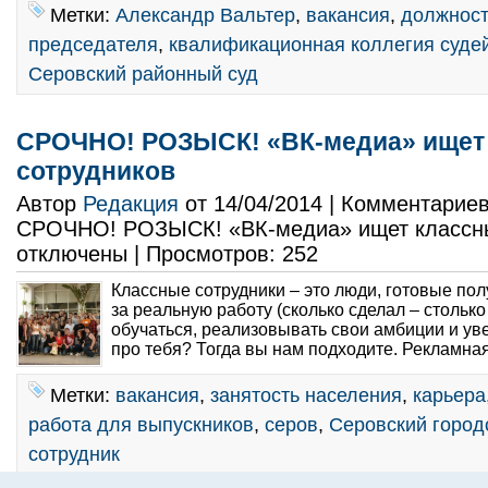
Метки:
Александр Вальтер
,
вакансия
,
должност
председателя
,
квалификационная коллегия суде
Серовский районный суд
СРОЧНО! РОЗЫСК! «ВК-медиа» ищет
сотрудников
Автор
Редакция
от 14/04/2014 | Комментарие
СРОЧНО! РОЗЫСК! «ВК-медиа» ищет классны
отключены
| Просмотров: 252
Классные сотрудники – это люди, готовые по
за реальную работу (сколько сделал – столько
обучаться, реализовывать свои амбиции и ув
про тебя? Тогда вы нам подходите. Рекламная
Метки:
вакансия
,
занятость населения
,
карьера
работа для выпускников
,
серов
,
Серовский городс
сотрудник