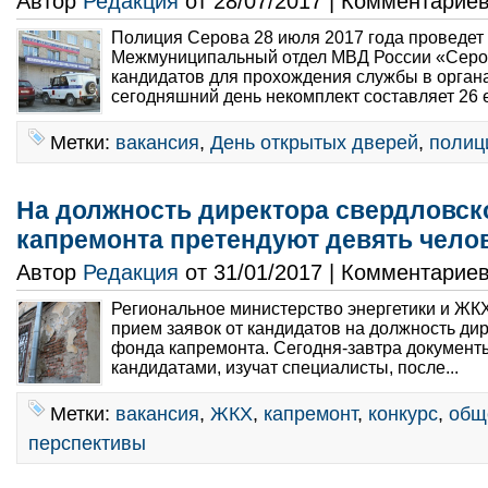
Автор
Редакция
от 28/07/2017 | Комментарие
Полиция Серова 28 июля 2017 года проведет
Межмуниципальный отдел МВД России «Серов
кандидатов для прохождения службы в органа
сегодняшний день некомплект составляет 26 е
Метки:
вакансия
,
День открытых дверей
,
полиц
На должность директора свердловск
капремонта претендуют девять чело
Автор
Редакция
от 31/01/2017 | Комментарие
Региональное министерство энергетики и ЖКХ
прием заявок от кандидатов на должность ди
фонда капремонта. Сегодня-завтра документ
кандидатами, изучат специалисты, после...
Метки:
вакансия
,
ЖКХ
,
капремонт
,
конкурс
,
общ
перспективы