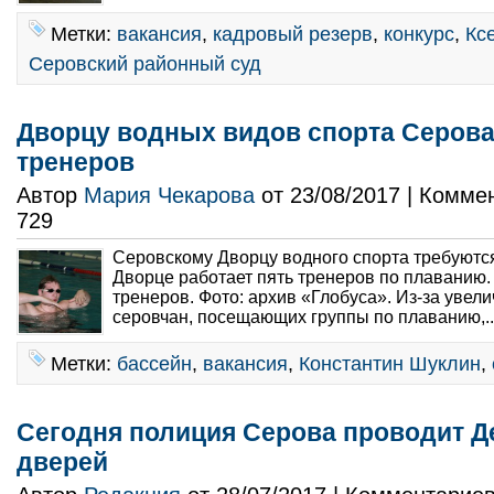
Метки:
вакансия
,
кадровый резерв
,
конкурс
,
Кс
Серовский районный суд
Дворцу водных видов спорта Серова
тренеров
Автор
Мария Чекарова
от 23/08/2017 | Комме
729
Серовскому Дворцу водного спорта требуютс
Дворце работает пять тренеров по плаванию
тренеров. Фото: архив «Глобуса». Из-за увел
серовчан, посещающих группы по плаванию,..
Метки:
бассейн
,
вакансия
,
Константин Шуклин
,
Сегодня полиция Серова проводит Д
дверей