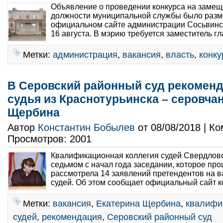
Объявление о проведении конкурса на замещ
должности муниципальной службы было раз
официальном сайте администрации Сосьвинск
16 августа. В мэрию требуется заместитель г
Метки:
администрация
,
вакансия
,
власть
,
конку
В Серовский районный суд рекомен
судья из Краснотурьинска – серовча
Щербина
Автор
Константин Бобылев
от 08/08/2018 | К
Просмотров: 2001
Квалификационная коллегия судей Свердловс
седьмом с начал года заседании, которое про
рассмотрела 14 заявлений претендентов на 
судей. Об этом сообщает официальный сайт ко
Метки:
вакансия
,
Екатерина Щербина
,
квалифи
судей
,
рекомендация
,
Серовский районный суд