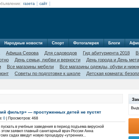
объявление:
газета
сайт
Народные новости
Спорт
Фотогалерея
Блоги
Афи
Афиша Серова
Для садоводов
Гид абитуриента 2018
В
отно
День семьи, любви и верности
День города и День мет
и
Все магазины мебели
Все магазины одежды, обуви и нижн
монт
Советы по подготовке к школе
Детская комната: безо
За
Выде
ний фильтр» — простуженных детей не пустят
в:
0
| Просмотров: 468
 пускать в учебные заведения в период подъема вирусной
б этом заявил главный санитарный врач России Анна
тских садах введут новую процедуру «утренних...