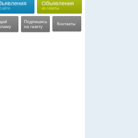
бъявления
Объявления
 сайте
из газеты
дай
Подпишись
Контакты
кламу
на газету