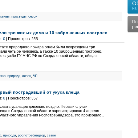
О
на
ективы
,
простуды
,
сезон
По
ре
рели три жилых дома и 10 заброшенных построек
в:
0
| Просмотров: 255
ьтате природного пожара огнем были повреждены три
вали четыре человека, а также 10 заброшенных построек.
сс-службе ГУ МЧС РФ по Свердловской области, общая...
жар
,
природа
,
сезон
,
ЧП
ервый пострадавший от укуса клеща
в:
0
| Просмотров: 357
ковать уральцев довольно поздно. Первый случай
леща в Свердловской области зарегистрирован 4 апреля.
бластного управления Роспотребнадзора, это произошло...
р
,
природа
,
роспотребнадзор
,
сезон