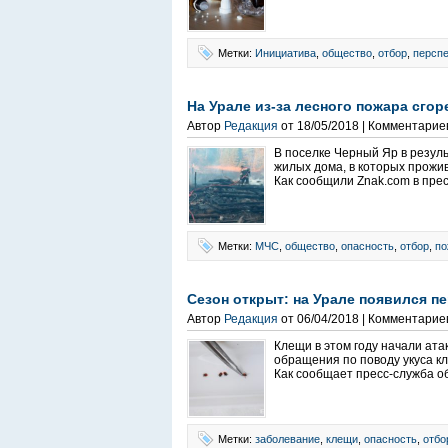
Метки:
Инициатива
,
общество
,
отбор
,
персп
На Урале из-за лесного пожара сго
Автор
Редакция
от 18/05/2018 | Комментарие
В поселке Черный Яр в резул
жилых дома, в которых прожи
Как сообщили Znak.com в пре
Метки:
МЧС
,
общество
,
опасность
,
отбор
,
по
Сезон открыт: на Урале появился п
Автор
Редакция
от 06/04/2018 | Комментарие
Клещи в этом году начали ата
обращения по поводу укуса к
Как сообщает пресс-служба о
Метки:
заболевание
,
клещи
,
опасность
,
отбо