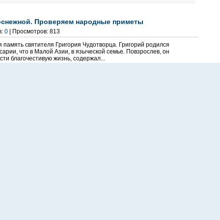
оснежной. Проверяем народные приметы
в:
0
| Просмотров: 813
я память святителя Григория Чудотворца. Григорий родился
сарии, что в Малой Азии, в языческой семье. Повзрослев, он
сти благочестивую жизнь, содержал...
ты
,
сезон
 новому театральному сезону
ентариев:
0
| Просмотров: 318
ппы Серовского театра драмы им. А.П. Чехова. Актеры
у сезону. Подготовка к новому сезону уже началась, к его
» спектакль Семена Лобозерова «Семейный...
пять пляжей в Свердловской области