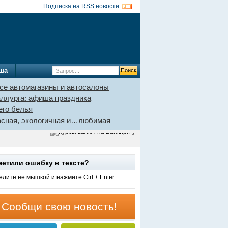
Подписка на RSS новости
ша
се автомагазины и автосалоны
аллурга: афиша праздника
его белья
пасная, экологичная и…любимая
метили ошибку в тексте?
лите ее мышкой и нажмите Ctrl + Enter
Сообщи свою новость!