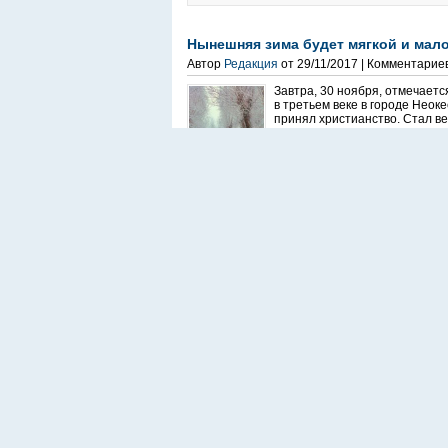
Нынешняя зима будет мягкой и мал
Автор
Редакция
от 29/11/2017 | Комментарие
Завтра, 30 ноября, отмечаетс
в третьем веке в городе Неоке
принял христианство. Стал ве
Метки:
дата
,
общество
,
отбор
,
погода
,
приме
Серовский театр драмы готовится к
Автор
Мария Чекарова
от 10/08/2017 | Комм
7 августа состоялся сбор тру
готовятся к 76-му театральном
открытию готовят «народный
Метки:
сезон
,
серов
,
театр
МЧС признало безопасными только 