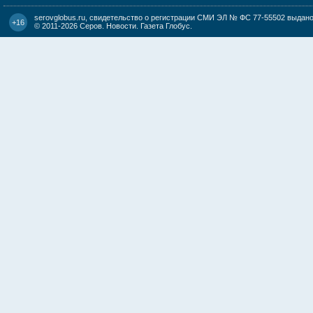
serovglobus.ru, свидетельство о регистрации СМИ ЭЛ № ФС 77-55502 выдано 
+16
© 2011-2026
Серов. Новости. Газета Глобус
.