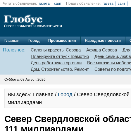
Читать объявления:
газета
сайт
Подать объявление:
газета
сайт
Главная
Город
Происшествия
Народные новости
Полезное:
Салоны красоты Серова
Афиша Серова
Для
Планируйте отпуск грамотно
День семьи, любв
День работника торговли
Все магазины мебел
Дом. Строительство. Ремонт
Советы по подгот
Суббота, 08 Август, 2026
Вы здесь: Главная /
Город
/ Север Свердловской 
миллиардами
Север Свердловской облас
111 миллиардами