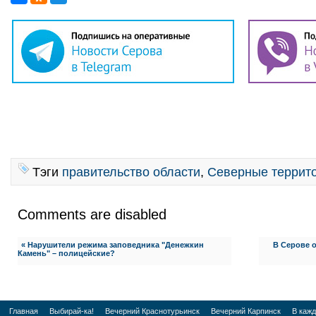
Тэги
правительство области
,
Северные террит
Comments are disabled
« Нарушители режима заповедника "Денежкин
В Серове 
Камень" – полицейские?
Главная
Выбирай-ка!
Вечерний Краснотурьинск
Вечерний Карпинск
В каж