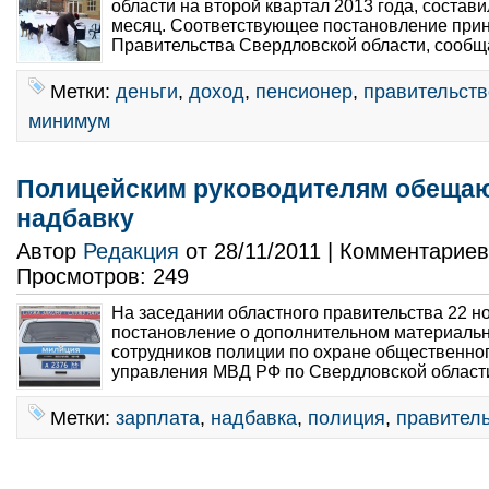
области на второй квартал 2013 года, состави
месяц. Соответствующее постановление прин
Правительства Свердловской области, сообща
Метки:
деньги
,
доход
,
пенсионер
,
правительств
минимум
Полицейским руководителям обеща
надбавку
Автор
Редакция
от 28/11/2011 | Комментарие
Просмотров: 249
На заседании областного правительства 22 н
постановление о дополнительном материаль
сотрудников полиции по охране общественног
управления МВД РФ по Свердловской области
Метки:
зарплата
,
надбавка
,
полиция
,
правитель