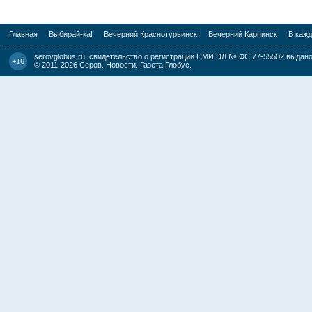
Главная
Выбирай-ка!
Вечерний Краснотурьинск
Вечерний Карпинск
В каж
serovglobus.ru, свидетельство о регистрации СМИ ЭЛ № ФС 77-55502 выдано 
+16
© 2011-2026
Серов. Новости. Газета Глобус
.