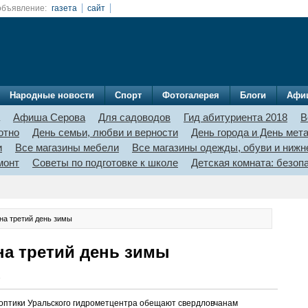
объявление:
газета
сайт
Народные новости
Спорт
Фотогалерея
Блоги
Афи
Афиша Серова
Для садоводов
Гид абитуриента 2018
В
отно
День семьи, любви и верности
День города и День мет
и
Все магазины мебели
Все магазины одежды, обуви и нижн
монт
Советы по подготовке к школе
Детская комната: безо
 на третий день зимы
на третий день зимы
7
ноптики Уральского гидрометцентра обещают свердловчанам