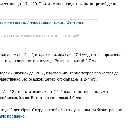
местами до -17…-20. При этом снег придет лишь на третий день
 не завтра. Иллюстрация: архив, «Вечерний
ется днем до -2…-7, в горах и низинах до -12. Ожидаются переменная
розь, на дорогах гололедица. Ветер западный 2-7 м/с.
 горах и низинах до -20. Днем столбики термометров повысятся до
щественно без осадков. Ветер юго-западный, 2-7 м/с.
 -7…-12 в горах и низинах до -17. Днем на третий день зимы
ой мокрый снег. Ветер юго-западный 4-9 м/с.
то до 3 декабря в Свердловской области установится безветренная
было продлено
.