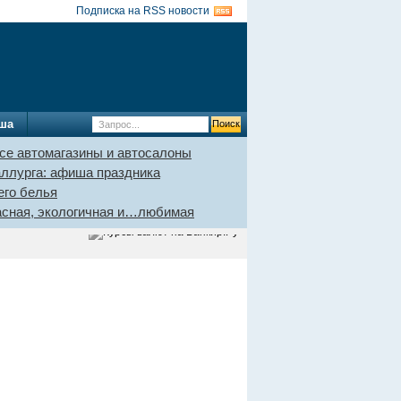
Подписка на RSS новости
ша
се автомагазины и автосалоны
аллурга: афиша праздника
его белья
пасная, экологичная и…любимая