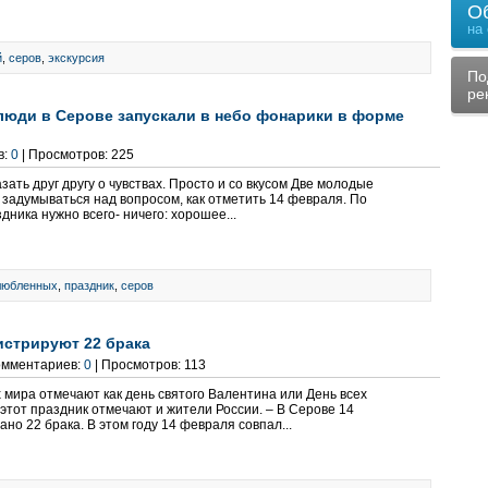
О
на
й
,
серов
,
экскурсия
По
ре
юди в Серове запускали в небо фонарики в форме
в:
0
| Просмотров: 225
зать друг другу о чувствах. Просто и со вкусом Две молодые
 задумываться над вопросом, как отметить 14 февраля. По
дника нужно всего- ничего: хорошее...
любленных
,
праздник
,
серов
истрируют 22 брака
Комментариев:
0
| Просмотров: 113
 мира отмечают как день святого Валентина или День всех
этот праздник отмечают и жители России. – В Серове 14
но 22 брака. В этом году 14 февраля совпал...