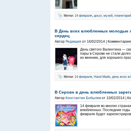
Метки:
14 февраля
,
досуг
,
музей
,
планетари
В День всех влюбленных молодые л
сердец
Автор
Редакция
от 16/02/2014 | Комментарие
День святого Валентина — ска
пары в Серове не стали долго
их мнению, для хорошего праз
Метки:
14 февраля
,
Hand Made
,
день всех в
В Серове в день влюбленных зарег
Автор
Константин Бобылев
от 10/02/2014 | 
14 февраля во многих странах
влюбленных. Последние годы 
февраля будет зарегистрирова