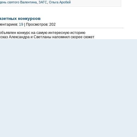
день святого Валентина
,
ЗАГС
,
Ольга Аробей
азетных конкурсов
ментариев:
19
| Просмотров: 202
объявлен конкурс на самую интересную историю
ассказ Александра и Светланы напомнил скорее сюжет
торый вселяет веру в светлые и настоящие чувства. Эта...
,
конкурс
видео)
ментариев:
4
| Просмотров: 130
» далеко не каждый взрослый ответит. Кто-то постесняется
 не определился. Ведь мы, взрослые, слишком много думаем,
остоянно следим за тем, что говорим. А...
день святого Валентина
,
дети
азету «Глобус»!