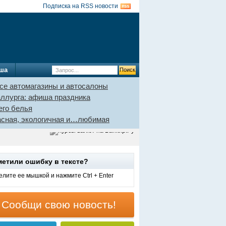
Подписка на RSS новости
ша
се автомагазины и автосалоны
аллурга: афиша праздника
его белья
пасная, экологичная и…любимая
метили ошибку в тексте?
лите ее мышкой и нажмите Ctrl + Enter
Сообщи свою новость!