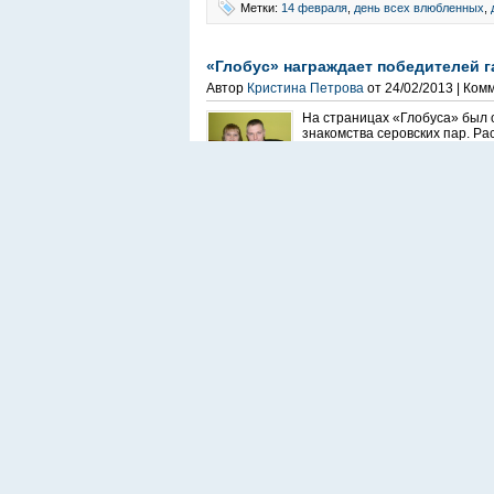
Метки:
14 февраля
,
день всех влюбленных
,
«Глобус» награждает победителей г
Автор
Кристина Петрова
от 24/02/2013 | Ком
На страницах «Глобуса» был 
знакомства серовских пар. Р
красивого фильма о любви, ко
Метки:
14 февраля
,
день святого Валентина
Любовь глазами серовских детей (
Автор
Кристина Петрова
от 14/02/2013 | Ком
На вопрос «Что такое любовь?
говорить об этом, кто-то еще
делаем множество выводов и п
Метки:
14 февраля
,
день всех влюбленных
,
Поздравь вторую половинку через г