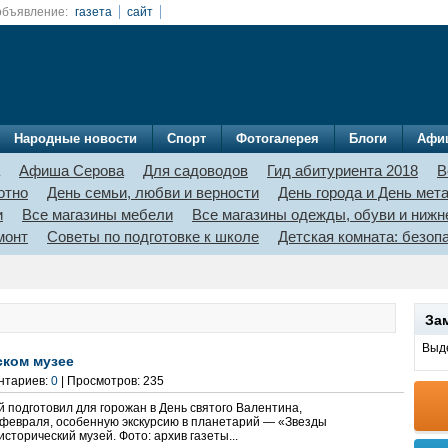
объявление:
газета
сайт
Народные новости
Спорт
Фотогалерея
Блоги
Афи
Афиша Серова
Для садоводов
Гид абитуриента 2018
В
отно
День семьи, любви и верности
День города и День мет
и
Все магазины мебели
Все магазины одежды, обуви и нижн
монт
Советы по подготовке к школе
Детская комната: безо
За
Выде
ском музее
ентариев:
0
| Просмотров: 235
 подготовил для горожан в День святого Валентина,
 февраля, особенную экскурсию в планетарий — «Звезды
сторический музей. Фото: архив газеты...