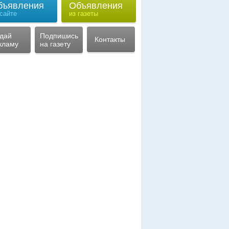
бъявления
Объявления
 сайте
из газеты
дай
Подпишись
Контакты
кламу
на газету