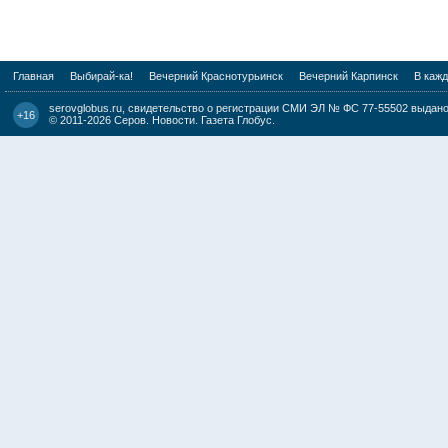
Главная
Выбирай-ка!
Вечерний Краснотурьинск
Вечерний Карпинск
В каж
serovglobus.ru, свидетельство о регистрации СМИ ЭЛ № ФС 77-55502 выдано 
+16
© 2011-2026
Серов. Новости. Газета Глобус
.