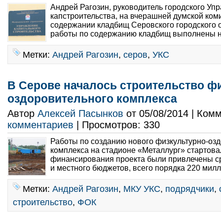
Андрей Рагозин, руководитель городского Уп
капстроительства, на вчерашней думской ком
содержании кладбищ Серовского городского о
работы по содержанию кладбищ выполнены на
Метки:
Андрей Рагозин
,
серов
,
УКС
В Серове началось строительство ф
оздоровительного комплекса
Автор
Алексей Пасынков
от 05/08/2014 | Ком
комментариев
| Просмотров: 330
Работы по созданию нового физкультурно-оз
комплекса на стадионе «Металлург» стартова
финансирования проекта были привлечены ср
и местного бюджетов, всего порядка 220 милл
Метки:
Андрей Рагозин
,
МКУ УКС
,
подрядчики
,
строительство
,
ФОК