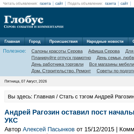
Читать объявления:
газета
сайт
Подать объявление:
газета
сайт
Главная
Город
Происшествия
Народные новости
Полезное:
Салоны красоты Серова
Афиша Серова
Для
Планируйте отпуск грамотно
День семьи, любв
День работника торговли
Все магазины мебел
Дом. Строительство. Ремонт
Советы по подгот
Пятница, 07 Август, 2026
Вы здесь: Главная / Стать с тэгом Андрей Рагози
Андрей Рагозин оставил пост началь
УКС
Автор
Алексей Пасынков
от 15/12/2015 | Ком