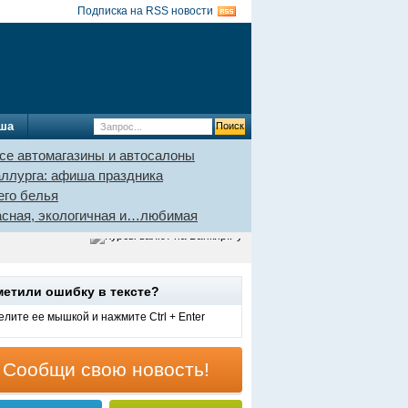
Подписка на RSS новости
ша
се автомагазины и автосалоны
аллурга: афиша праздника
его белья
пасная, экологичная и…любимая
метили ошибку в тексте?
лите ее мышкой и нажмите Ctrl + Enter
Сообщи свою новость!