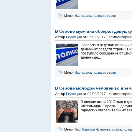
Метки:
бар
,
кража
,
полиция
,
серов
В Серове мужчина обокрал девушку
Автор
Редакция
от 05/09/2017 | Комментарие
Серовским отделом полиции в
денежных средств Утром 31 и
поступило сообщение от 18-ле
денежные...
Метки:
бар
,
кража
,
полиция
,
серов
В Серове молодой человек во врем
Автор
Редакция
от 02/08/2017 | Комментарие
В начале июня 2017 года в д
жительницы Серова — девушки
городских увеселительных за
Метки:
бар
,
Варвара Чумакова
,
кража
,
полиц