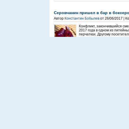
Серовчанин пришел в бар в боксерск
Автор
Константин Бобылев
от 26/06/2017 | 
Конфликт, закончившийся смер
2017 года в одном из питейны
перчатках. Другому посетите
Метки:
бар
,
Илья Красильников
,
серов
,
СК
,
с
Молодая серовчанка в баре обмате
Автор
Андрей Клейменов
от 31/01/2017 | Ко
Из Серовского межрайонного 
для утверждения обвинительн
серовчанки, обвиняемой в оск
Метки:
Андрей Спиридонов
,
бар
,
оскорблени
В Серове уголовное дело по факту 