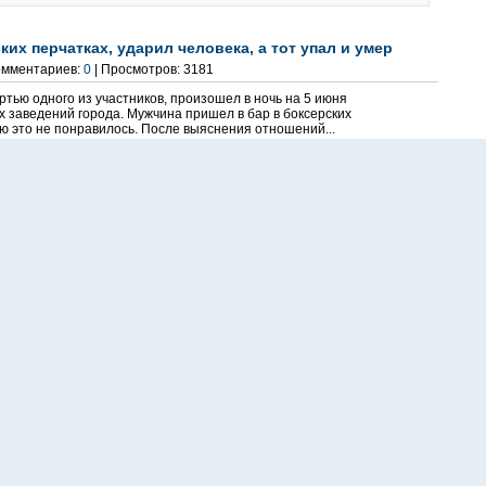
их перчатках, ударил человека, а тот упал и умер
Комментариев:
0
| Просмотров: 3181
тью одного из участников, произошел в ночь на 5 июня
х заведений города. Мужчина пришел в бар в боксерских
лю это не понравилось. После выяснения отношений...
мерть
,
убийство
рила полицейского и пошла под суд
мментариев:
0
| Просмотров: 716
Следственного отдела в Серовскую городскую прокуратуру
ого заключения было направлено уголовное дело
орблении полицейского, который находился...
е
,
полиция
,
серов
,
следственный комитет
,
суд
пьяного разбоя у «Золотого Дракона» ушло в суд