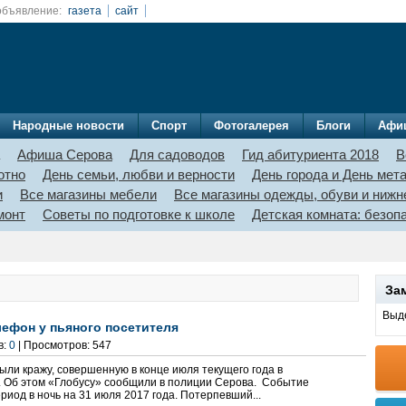
объявление:
газета
сайт
Народные новости
Спорт
Фотогалерея
Блоги
Афи
Афиша Серова
Для садоводов
Гид абитуриента 2018
В
отно
День семьи, любви и верности
День города и День мет
и
Все магазины мебели
Все магазины одежды, обуви и нижн
монт
Советы по подготовке к школе
Детская комната: безо
За
Выде
ефон у пьяного посетителя
в:
0
| Просмотров: 547
ыли кражу, совершенную в конце июля текущего года в
 Об этом «Глобусу» сообщили в полиции Серова. Событие
иод в ночь на 31 июля 2017 года. Потерпевший...