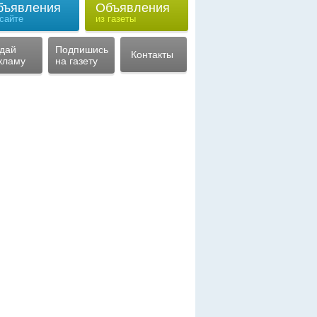
бъявления
Объявления
 сайте
из газеты
дай
Подпишись
Контакты
кламу
на газету