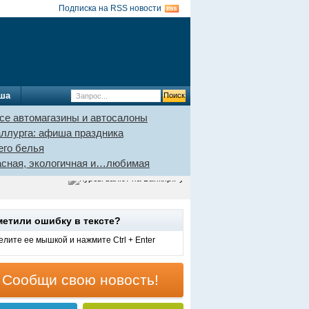
Подписка на RSS новости
ша
се автомагазины и автосалоны
аллурга: афиша праздника
его белья
пасная, экологичная и…любимая
метили ошибку в тексте?
лите ее мышкой и нажмите Ctrl + Enter
Сообщи свою новость!