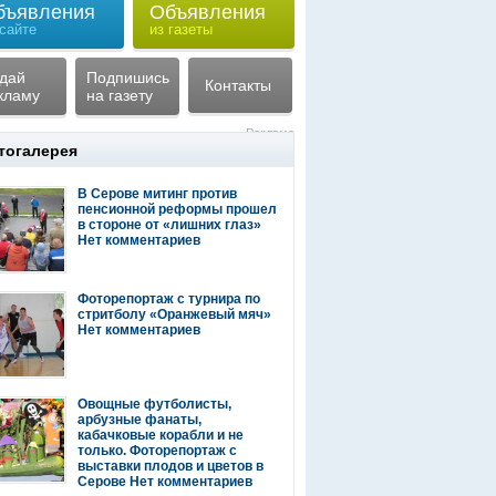
бъявления
Объявления
 сайте
из газеты
дай
Подпишись
Контакты
кламу
на газету
Реклама
тогалерея
В Серове митинг против
пенсионной реформы прошел
в стороне от «лишних глаз»
Нет комментариев
Фоторепортаж с турнира по
стритболу «Оранжевый мяч»
Нет комментариев
Овощные футболисты,
арбузные фанаты,
кабачковые корабли и не
только. Фоторепортаж с
выставки плодов и цветов в
Серове
Нет комментариев