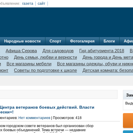
объявление:
газета
сайт
Народные новости
Спорт
Фотогалерея
Блоги
Афи
Афиша Серова
Для садоводов
Гид абитуриента 2018
В
отно
День семьи, любви и верности
День города и День мет
и
Все магазины мебели
Все магазины одежды, обуви и нижн
монт
Советы по подготовке к школе
Детская комната: безо
За
Выде
Центра ветеранов боевых действий. Власти
ески»!
ментариев:
Нет комментариев
| Просмотров: 418
ком городском совете ветеранов был организован сбор
х боевых объединений. Тема встречи — недавние