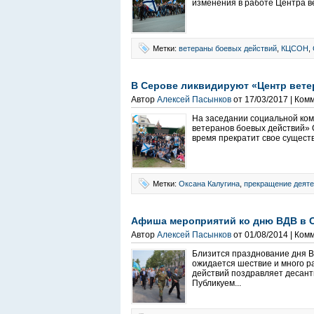
изменения в работе Центра в
Метки:
ветераны боевых действий
,
КЦСОН
,
В Серове ликвидируют «Центр вете
Автор
Алексей Пасынков
от 17/03/2017 | Ком
На заседании социальной ком
ветеранов боевых действий» 
время прекратит свое сущест
Метки:
Оксана Калугина
,
прекращение деяте
Афиша мероприятий ко дню ВДВ в 
Автор
Алексей Пасынков
от 01/08/2014 | Ком
Близится празднование дня Во
ожидается шествие и много р
действий поздравляет десант
Публикуем...