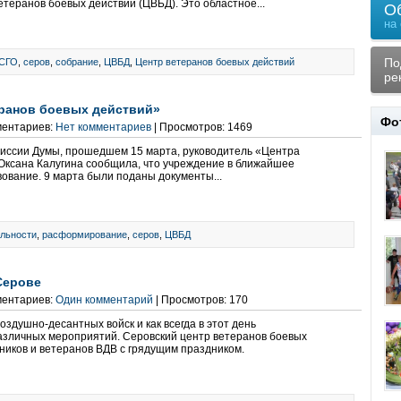
етеранов боевых действий (ЦВБД). Это областное...
О
на
По
СГО
,
серов
,
собрание
,
ЦВБД
,
Центр ветеранов боевых действий
ре
ранов боевых действий»
Фо
ментариев:
Нет комментариев
| Просмотров: 1469
иссии Думы, прошедшем 15 марта, руководитель «Центра
Оксана Калугина сообщила, что учреждение в ближайшее
вование. 9 марта были поданы документы...
льности
,
расформирование
,
серов
,
ЦВБД
Серове
ментариев:
Один комментарий
| Просмотров: 170
здушно-десантных войск и как всегда в этот день
азличных мероприятий. Серовский центр ветеранов боевых
ников и ветеранов ВДВ с грядущим праздником.