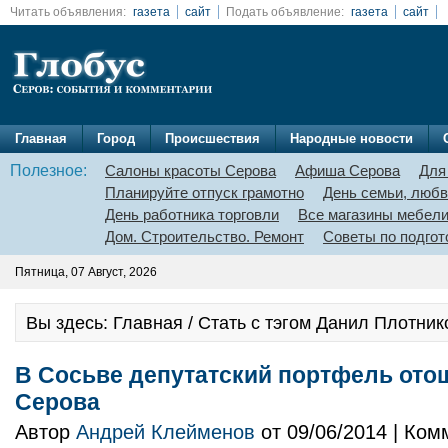
Читать объявления:
газета
сайт
Подать объявление:
газета
сайт
Главная
Город
Происшествия
Народные новости
Полезное:
Салоны красоты Серова
Афиша Серова
Для
Планируйте отпуск грамотно
День семьи, любв
День работника торговли
Все магазины мебел
Дом. Строительство. Ремонт
Советы по подгот
Пятница, 07 Август, 2026
Вы здесь: Главная / Стать с тэгом Данил Плотник
В Сосьве депутатский портфель ото
Серова
Автор
Андрей Клейменов
от 09/06/2014 | Ко