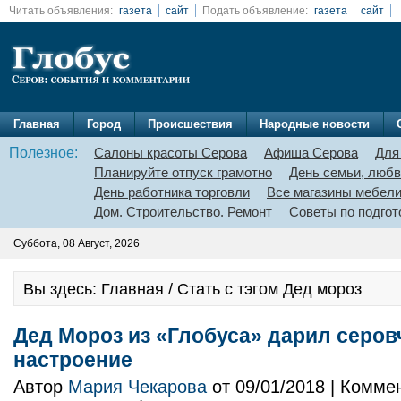
Читать объявления:
газета
сайт
Подать объявление:
газета
сайт
Главная
Город
Происшествия
Народные новости
Полезное:
Салоны красоты Серова
Афиша Серова
Для
Планируйте отпуск грамотно
День семьи, любв
День работника торговли
Все магазины мебел
Дом. Строительство. Ремонт
Советы по подгот
Суббота, 08 Август, 2026
Вы здесь: Главная / Стать с тэгом Дед мороз
Дед Мороз из «Глобуса» дарил серо
настроение
Автор
Мария Чекарова
от 09/01/2018 | Комме