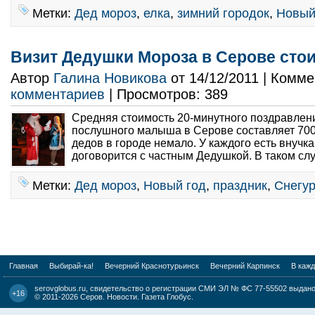
Метки:
Дед мороз
,
елка
,
зимний городок
,
Новый
Визит Дедушки Мороза в Серове стои
Автор
Галина Новикова
от 14/12/2011 | Комм
комментариев
| Просмотров: 389
Средняя стоимость 20-минутного поздравле
послушного малыша в Серове составляет 700
дедов в городе немало. У каждого есть внучк
договорится с частным Дедушкой. В таком слу
Метки:
Дед мороз
,
Новый год
,
праздник
,
Снегур
Главная
Выбирай-ка!
Вечерний Краснотурьинск
Вечерний Карпинск
В каж
serovglobus.ru, свидетельство о регистрации СМИ ЭЛ № ФС 77-55502 выдано 
+16
© 2011-2026
Серов. Новости. Газета Глобус
.