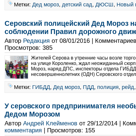
Метки:
Дед мороз
,
детский сад
,
ДЮСШ
,
Новый 
Серовский полицейский Дед Мороз н
соблюдении Правил дорожного дви
Автор
Редакция
от 08/01/2016 | Комментарие
Просмотров: 385
Жителей Серова в утренние часы возле торго
на улице Короленко, ждал неожиданный сюрп
Мороз, наряд ДПС, инспекторы отдела ГИБДД
несовершеннолетних (ОДН) Серовского отдел
Метки:
ГИБДД
,
Дед мороз
,
ПДД
,
полиция
,
рейд
У серовского предпринимателя необ
Дедом Морозом
Автор
Андрей Клейменов
от 29/12/2014 | Ко
комментария
| Просмотров: 155