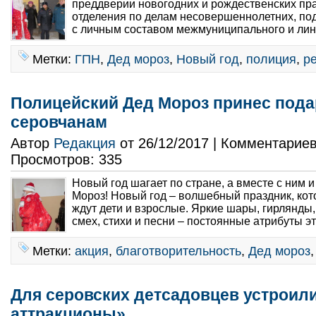
преддверии новогодних и рождественских пр
отделения по делам несовершеннолетних, по
с личным составом межмуниципального и лин
Метки:
ГПН
,
Дед мороз
,
Новый год
,
полиция
,
р
Полицейский Дед Мороз принес под
серовчанам
Автор
Редакция
от 26/12/2017 | Комментарие
Просмотров: 335
Новый год шагает по стране, а вместе с ним 
Мороз! Новый год – волшебный праздник, ко
ждут дети и взрослые. Яркие шары, гирлянды,
смех, стихи и песни – постоянные атрибуты эт
Метки:
акция
,
благотворительность
,
Дед мороз
Для серовских детсадовцев устроил
аттракционы»