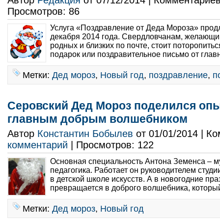
Автор
Редакция
от 07/12/2014 | Комментарие
Просмотров: 86
Услуга «Поздравление от Деда Мороза» продл
декабря 2014 года. Свердловчанам, желающи
родных и близких по почте, стоит поторопитьс
подарок или поздравительное письмо от главн
Метки:
Дед мороз
,
Новый год
,
поздравление
,
п
Серовский Дед Мороз поделился оп
главным добрым волшебником
Автор
Константин Бобылев
от 01/01/2014 | К
комментарий
| Просмотров: 122
Основная специальность Антона Земенса – 
педагогика. Работает он руководителем студи
в детской школе искусств. А в новогодние пр
превращается в доброго волшебника, который
Метки:
Дед мороз
,
Новый год