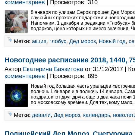
комментариев
| Просмотров: 310
8 января по улицам Серов прошел Дед Мороз
случайных прохожих подарками и новогодним
Напомним, 1 декабря в редакции «Глобуса» б
подарков, цена которых не имела значения. Ч
Метки:
акция
,
глобус
,
Дед мороз
,
Новый год
,
се
Новогоднее расписание 2018, 1440, 7
Автор
Екатерина Баязитова
от 31/12/2017 | 
комментариев
| Просмотров: 895
Новый год большая часть уральцев «встречае
полночь 1 января и в полночь 14 января. Сам
поздравляют друг друга еще в два часа ночи 
по московскому времени. Для тех, кому мало, 
Метки:
девали
,
Дед мороз
,
календарь
,
новолет
Полицейский Дед Мороз, Снегурочка 