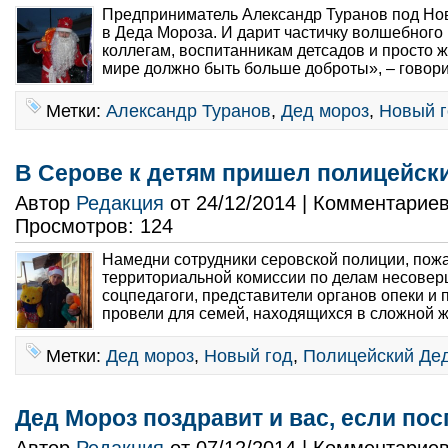
Предприниматель Александр Туранов под Но
в Деда Мороза. И дарит частичку волшебного 
коллегам, воспитанникам детсадов и просто 
мире должно быть больше доброты», – говорит
Метки:
Александр Туранов
,
Дед мороз
,
Новый 
В Серове к детям пришел полицейск
Автор
Редакция
от 24/12/2014 | Комментарие
Просмотров: 124
Намедни сотрудники серовской полиции, пожа
территориальной комиссии по делам несовер
соцпедагоги, представители органов опеки и 
провели для семей, находящихся в сложной ж
Метки:
Дед мороз
,
Новый год
,
Полицейский Де
Дед Мороз поздравит и вас, если по