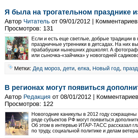
Я была на трогательном празднике и
Автор
Читатель
от 09/01/2012 | Комментарие
Просмотров: 131
Если и есть еще светлые, добрые традиции в 
праздничные утренники в детсадах. На них в
прабабушки нынешних дошколят. А фотограф
или сыночка-«зайчика» у новогодней садиковс
Метки:
Дед мороз
,
дети
,
елка
,
Новый год
,
празд
В регионах могут появиться допол
Автор
Редакция
от 08/01/2012 | Комментарие
Просмотров: 122
Новогодние каникулы в 2012 году сокращены н
ряде субъектов РФ могут появиться дополни
Об этом в интервью ИТАР-ТАСС рассказал гл
по труду, социальной политике и делам ветера