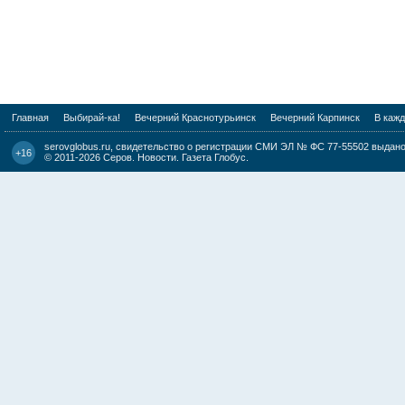
Главная
Выбирай-ка!
Вечерний Краснотурьинск
Вечерний Карпинск
В каж
serovglobus.ru, свидетельство о регистрации СМИ ЭЛ № ФС 77-55502 выдано 
+16
© 2011-2026
Серов. Новости. Газета Глобус
.