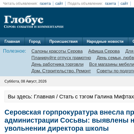
Читать объявления:
газета
сайт
Подать объявление:
газета
сайт
Главная
Город
Происшествия
Народные новости
Полезное:
Салоны красоты Серова
Афиша Серова
Для
Планируйте отпуск грамотно
День семьи, любв
День работника торговли
Все магазины мебел
Дом. Строительство. Ремонт
Советы по подгот
Суббота, 08 Август, 2026
Вы здесь: Главная / Стать с тэгом Галина Мифта
Серовская горпрокуратура внесла п
администрации Сосьвы: выявлены 
увольнении директора школы