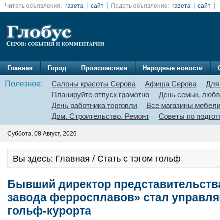
Читать объявления:
газета
сайт
Подать объявление:
газета
сайт
Главная
Город
Происшествия
Народные новости
Полезное:
Салоны красоты Серова
Афиша Серова
Для
Планируйте отпуск грамотно
День семьи, любв
День работника торговли
Все магазины мебел
Дом. Строительство. Ремонт
Советы по подгот
Суббота, 08 Август, 2026
Вы здесь: Главная / Стать с тэгом гольф
Бывший директор представительств
завода ферросплавов» стал управл
гольф-курорта