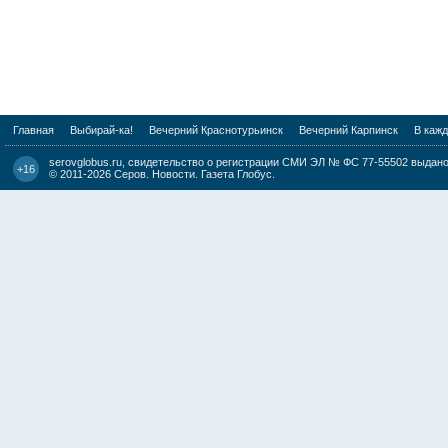
Главная
Выбирай-ка!
Вечерний Краснотурьинск
Вечерний Карпинск
В каж
serovglobus.ru, свидетельство о регистрации СМИ ЭЛ № ФС 77-55502 выдано 
+16
© 2011-2026
Серов. Новости. Газета Глобус
.